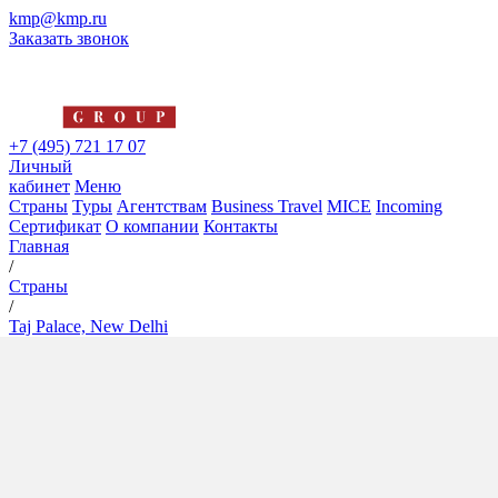
kmp@kmp.ru
Заказать звонок
+7 (495) 721 17 07
Личный
кабинет
Меню
Страны
Туры
Агентствам
Business Travel
MICE
Incoming
Сертификат
О компании
Контакты
Главная
/
Страны
/
Taj Palace, New Delhi
Taj Palace, New Delhi
5*