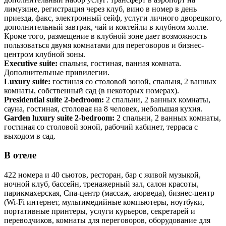
лимузине, регистрация через клуб, вино в номер в день
приезда, факс, электронный сейф, услуги личного дворецкого,
дополнительный завтрак, чай и коктейли в клубном холле.
Кроме того, размещение в клубной зоне дает возможность
пользоваться двумя комнатами для переговоров и бизнес-
центром клубной зоны.
Executive su
ite
:
спальня, гостиная, ванная комната.
Дополнительные привилегии.
Luxury su
ite
:
гостиная со столовой зоной, спальня, 2 ванных
комнаты, собственный сад (в некоторых номерах).
Presidential suite 2-bedr
oom
:
2 спальни, 2 ванных комнаты,
сауна, гостиная, столовая на 8 человек, небольшая кухня.
Garden luxury suite 2-bedroom
:
2 спальни, 2 ванных комнаты,
гостиная со столовой зоной, рабочий кабинет, терраса с
выходом в сад.
В отеле
422 номера и 40 сьютов, ресторан, бар с живой музыкой,
ночной клуб, бассейн, тренажерный зал, салон красоты,
парикмахерская, Спа-центр (массаж, аюрведа), бизнес-центр
(Wi-Fi интернет, мультимедийные компьютеры, ноутбуки,
портативные принтеры, услуги курьеров, секретарей и
переводчиков, комнаты для переговоров, оборудование для