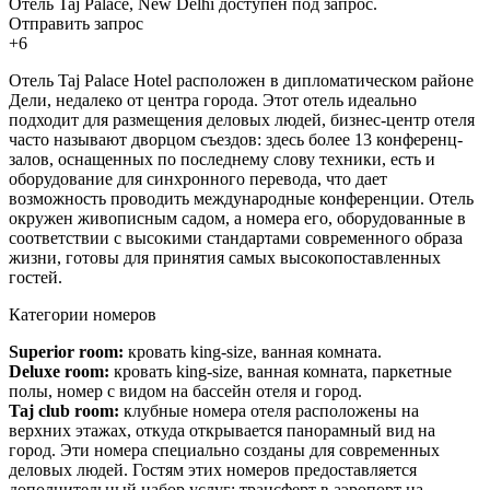
Отель Taj Palace, New Delhi доступен под запрос.
Отправить запрос
+6
Отель Taj Palace Hotel расположен в дипломатическом районе
Дели, недалеко от центра города. Этот отель идеально
подходит для размещения деловых людей, бизнес-центр отеля
часто называют дворцом съездов: здесь более 13 конференц-
залов, оснащенных по последнему слову техники, есть и
оборудование для синхронного перевода, что дает
возможность проводить международные конференции. Отель
окружен живописным садом, а номера его, оборудованные в
соответствии с высокими стандартами современного образа
жизни, готовы для принятия самых высокопоставленных
гостей.
Категории номеров
Superior roo
m
:
кровать king-size, ванная комната.
Deluxe room:
кровать king-size, ванная комната, паркетные
полы, номер с видом на бассейн отеля и город.
Taj club roo
m
:
клубные номера отеля расположены на
верхних этажах, откуда открывается панорамный вид на
город. Эти номера специально созданы для современных
деловых людей.
Гостям этих номеров предоставляется
дополнительный набор услуг: трансферт в аэропорт на