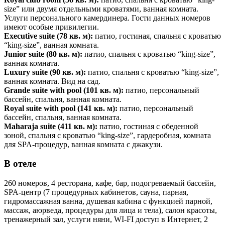
size” или двумя отдельными кроватями, ванная комната.
Услуги персонального камердинера. Гости данных номеров
имеют особые привилегии.
Executive suit
e
(78 кв. м):
патио, гостиная, спальня с кроватью
“king-size”, ванная комната.
Junior sui
te
(80 кв. м):
патио, спальня с кроватью “king-size”,
ванная комната.
Luxury
suite
(90 кв. м):
патио, спальня с кроватью “king-size”,
ванная комната. Вид на сад.
Grande suite with po
ol
(101 кв. м):
патио, персональный
бассейн, спальня, ванная комната.
Royal suite with p
ool
(141 кв. м):
патио, персональный
бассейн, спальня, ванная комната.
Maharaja suite
(411 кв. м):
патио, гостиная с обеденной
зоной, спальня с кроватью “king-size”, гардеробная, комната
для SPA-процедур, ванная комната с джакузи.
В отеле
260 номеров, 4 ресторана, кафе, бар, подогреваемый бассейн,
SPA-центр (7 процедурных кабинетов, сауна, парная,
гидромассажная ванна, душевая кабина с функцией парной,
массаж, аюрведа, процедуры для лица и тела), салон красоты,
тренажерный зал, услуги няни, WI-FI доступ в Интернет, 2