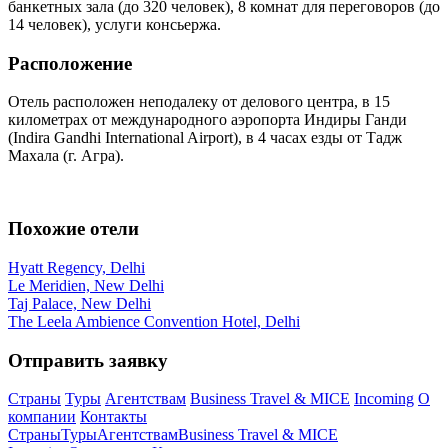
банкетных зала (до 320 человек), 8 комнат для переговоров (до
14 человек), услуги консьержа.
Расположение
Отель расположен неподалеку от делового центра, в 15
километрах от международного аэропорта Индиры Ганди
(Indira Gandhi International Airport), в 4 часах езды от Тадж
Махала (г. Агра).
Похожие отели
Hyatt Regency, Delhi
Le Meridien, New Delhi
Taj Palace, New Delhi
The Leela Ambience Convention Hotel, Delhi
Отправить заявку
Страны
Туры
Агентствам
Business Travel & MICE
Incoming
О
компании
Контакты
Страны
Туры
Агентствам
Business Travel & MICE