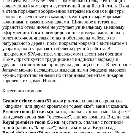
The Leela Palace New Delhi – роскошный отель, сочетающий
современный комфорт и аутентичный индийский стиль. Вход
в отель поражает воображение: витражи на окнах и фигуры
слонов, высеченные из камня, соседствуют с мраморными
колоннами и каменными арками. Шикарное внутреннее
убранство отеля ничем не уступает уникальному внешнему
оформлению: богато декорированные номера выполнены в
золотисто-коричневых тонах и обставлены мебелью из
натурального дерева, полы покрыты коврами с витиеватыми
узорами, окна украшают гобелены ручной работы. В
прекрасном SPA-центре, управляемом известным брендом
ESPA, практикуется традиционная индийская аюрведа и
другие эксклюзивные процедуры для лица и тела. В ресторане
Jamavar можно насладиться изысканными блюдами высокой
кухни, приготовленными по старинным рецептам поваров
королевских домов Индии.
Категории номеров
Grande deluxe r
oom
(51 кв. м):
патио, спальня с кроватью
“king-size” или двумя кроватями “queen-size”, ванная комната.
Premier room
(55 кв. м):
патио, спальня с кроватью “king-size”
или двумя кроватями “queen-size”, ванная комната. Вид на сад.
Royal premiere ro
om
(56 кв. м):
патио, спальня с гостиной
зоной (кровать “king-size”), ванная комната. Вид на сад.
Royal club roo
m
(56 кв. м):
патио, спальня с кроватью “king-