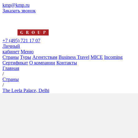
kmp@kmp.ru
Заказать звонок
+7 (495) 721 17 07
Личный
кабинет
Меню
Страны
Туры
Агентствам
Business Travel
MICE
Incoming
Сертификат
О компании
Контакты
Главная
/
Страны
/
The Leela Palace, Delhi
The Leela Palace, Delhi
5*