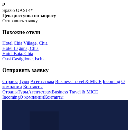
₽
Spazio OASI 4*
Цена доступна по запросу
Отправить заявку
Похожие отели
Hotel Chia Village, Chia
Hotel Laguna, Chia
Hotel Baia, Chia
Oasi Castiglione, Ischia
Отправить заявку
Страны
Туры
Агентствам
Business Travel & MICE
Incoming
О
компании
Контакты
Страны
Туры
Агентствам
Business Travel & MICE
Incoming
О компании
Контакты