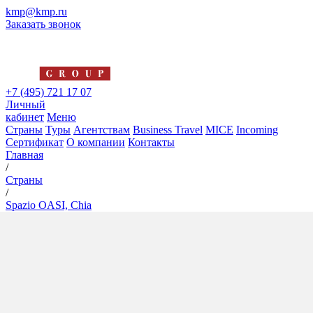
kmp@kmp.ru
Заказать звонок
+7 (495) 721 17 07
Личный
кабинет
Меню
Страны
Туры
Агентствам
Business Travel
MICE
Incoming
Сертификат
О компании
Контакты
Главная
/
Страны
/
Spazio OASI, Chia
Spazio OASI, Chia
4*