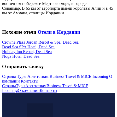
восточном побережье Мертвого моря, в городе
Соваймар. В 65 км от аэропорта имени королевы Алии и в 45
км от Аммана, столицы Иордании.
Похожие отели
Отели в Иордании
Crowne Plaza Jordan Resort & Spa, Dead Sea
Dead Sea SPA Hotel, Dead Sea
Holiday Inn Resort, Dead Sea
Noga Hotel, Dead Sea
Отправить заявку
Страны
Туры
Агентствам
Business Travel & MICE
Incoming
О
компании
Контакты
Страны
Туры
Агентствам
Business Travel & MICE
Incoming
О компании
Контакты