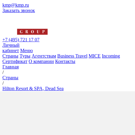
kmp@kmp.ru
Заказать звонок
+7 (495) 721 17 07
Личный
кабинет
Меню
Страны
Туры
Агентствам
Business Travel
MICE
Incoming
Сертификат
О компании
Контакты
Главная
/
Страны
/
Hilton Resort & SPA, Dead Sea
Hilton Resort & SPA, Dead Sea
5*