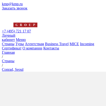
kmp@kmp.ru
Заказать звонок
+7 (495) 721 17 07
Личный
кабинет
Меню
Страны
Туры
Агентствам
Business Travel
MICE
Incoming
Сертификат
О компании
Контакты
Главная
/
Страны
/
Conrad, Seoul
Conrad, Seoul
5*