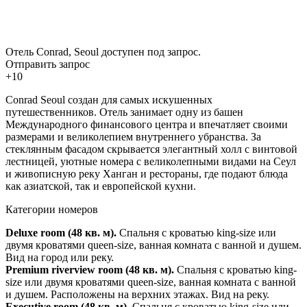
Отель Conrad, Seoul доступен под запрос.
Отправить запрос
+10
Conrad Seoul создан для самых искушенных
путешественников. Отель занимает одну из башен
Международного финансового центра и впечатляет своими
размерами и великолепием внутреннего убранства. За
стеклянным фасадом скрывается элегантный холл с винтовой
лестницей, уютные номера с великолепными видами на Сеул
и живописную реку Ханган и рестораны, где подают блюда
как азиатской, так и европейской кухни.
Категории номеров
Deluxe room (48 кв. м).
Спальня с кроватью king-size или
двумя кроватями queen-size, ванная комната с ванной и душем.
Вид на город или реку.
Premium riverview room (48 кв. м).
Спальня с кроватью king-
size или двумя кроватями queen-size, ванная комната с ванной
и душем. Расположены на верхних этажах. Вид на реку.
Executive room (48 кв. м).
Спальня с кроватью king-size или