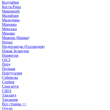
Колумбия
Коста-Рика
Маврикий
Малайзия
Мальдивы
Марокко
Мексика
Монако
Мьянма (Бирма)
Непал
Нидерланды (Голландия)
Новая Зеландия
Норвегия
ОАЭ
Перу
Польша
Португалия
Сейшелы
Сербия
Сингапур
США
Таиланд
Танзания
Все страны >>
Отели