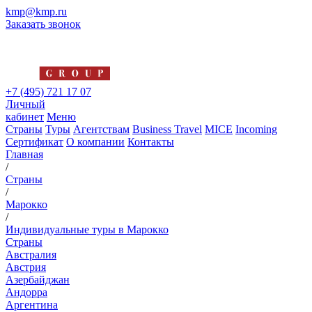
kmp@kmp.ru
Заказать звонок
+7 (495) 721 17 07
Личный
кабинет
Меню
Страны
Туры
Агентствам
Business Travel
MICE
Incoming
Сертификат
О компании
Контакты
Главная
/
Страны
/
Марокко
/
Индивидуальные туры в Марокко
Страны
Австралия
Австрия
Азербайджан
Андорра
Аргентина