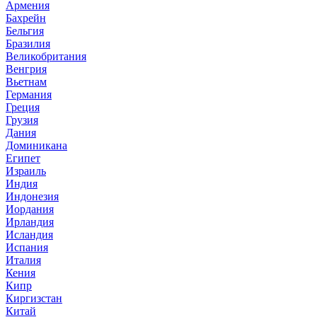
Армения
Бахрейн
Бельгия
Бразилия
Великобритания
Венгрия
Вьетнам
Германия
Греция
Грузия
Дания
Доминикана
Египет
Израиль
Индия
Индонезия
Иордания
Ирландия
Исландия
Испания
Италия
Кения
Кипр
Киргизстан
Китай