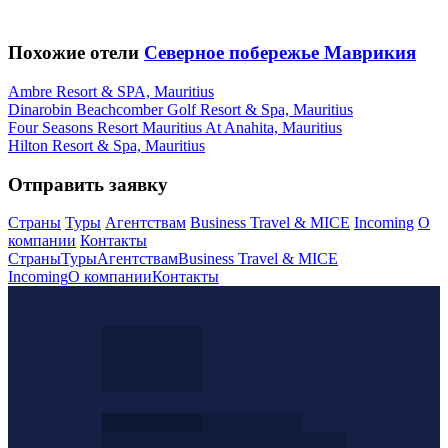
Похожие отели
Северное побережье Маврикия
Ambre Resort & SPA, Mauritius
Dinarobin Beachcomber Golf Resort & Spa, Mauritius
Four Seasons Resort Mauritius At Anahita, Mauritius
Hilton Resort & Spa, Mauritius
Отправить заявку
Страны
Туры
Агентствам
Business Travel & MICE
Incoming
О
компании
Контакты
Страны
Туры
Агентствам
Business Travel & MICE
Incoming
О компании
Контакты