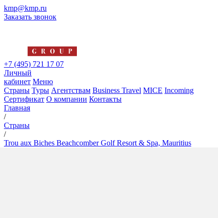
kmp@kmp.ru
Заказать звонок
+7 (495) 721 17 07
Личный
кабинет
Меню
Страны
Туры
Агентствам
Business Travel
MICE
Incoming
Сертификат
О компании
Контакты
Главная
/
Страны
/
Trou aux Biches Beachcomber Golf Resort & Spa, Mauritius
Trou aux Biches Beachcomber
Golf Resort & Spa, Mauritius
5*