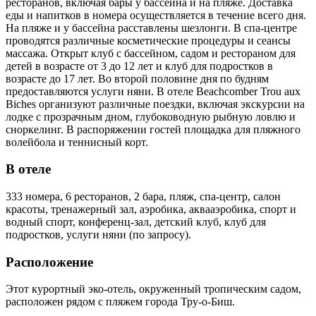
ресторанов, включая бары у бассейна и на пляже. Доставка
еды и напитков в номера осуществляется в течение всего дня.
На пляже и у бассейна расставлены шезлонги. В спа-центре
проводятся различные косметические процедуры и сеансы
массажа. Открыт клуб с бассейном, садом и рестораном для
детей в возрасте от 3 до 12 лет и клуб для подростков в
возрасте до 17 лет. Во второй половине дня по будням
предоставляются услуги няни. В отеле Beachcomber Trou aux
Biches организуют различные поездки, включая экскурсии на
лодке с прозрачным дном, глубоководную рыбную ловлю и
сноркелинг. В распоряжении гостей площадка для пляжного
волейбола и теннисный корт.
В отеле
333 номера, 6 ресторанов, 2 бара, пляж, спа-центр, салон
красоты, тренажерный зал, аэробика, аквааэробика, спорт и
водный спорт, конференц-зал, детский клуб, клуб для
подростков, услуги няни (по запросу).
Расположение
Этот курортный эко-отель, окруженный тропическим садом,
расположен рядом с пляжем города Тру-о-Биш.