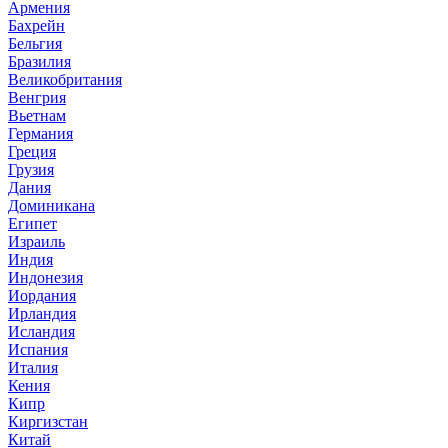
Армения
Бахрейн
Бельгия
Бразилия
Великобритания
Венгрия
Вьетнам
Германия
Греция
Грузия
Дания
Доминикана
Египет
Израиль
Индия
Индонезия
Иордания
Ирландия
Исландия
Испания
Италия
Кения
Кипр
Киргизстан
Китай