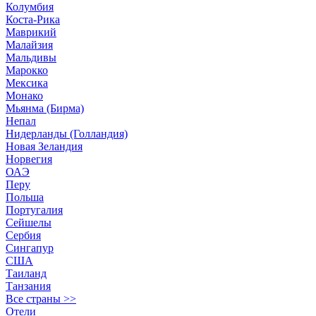
Колумбия
Коста-Рика
Маврикий
Малайзия
Мальдивы
Марокко
Мексика
Монако
Мьянма (Бирма)
Непал
Нидерланды (Голландия)
Новая Зеландия
Норвегия
ОАЭ
Перу
Польша
Португалия
Сейшелы
Сербия
Сингапур
США
Таиланд
Танзания
Все страны >>
Отели