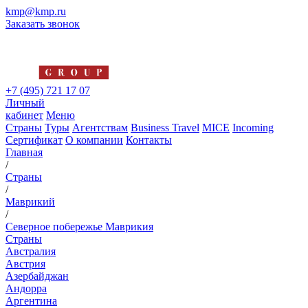
kmp@kmp.ru
Заказать звонок
+7 (495) 721 17 07
Личный
кабинет
Меню
Страны
Туры
Агентствам
Business Travel
MICE
Incoming
Сертификат
О компании
Контакты
Главная
/
Страны
/
Маврикий
/
Северное побережье Маврикия
Страны
Австралия
Австрия
Азербайджан
Андорра
Аргентина