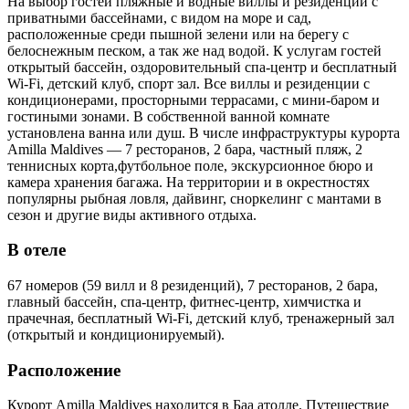
На выбор гостей пляжные и водные виллы и резиденции с
приватными бассейнами, c видом на море и сад,
расположенные среди пышной зелени или на берегу с
белоснежным песком, а так же над водой. К услугам гостей
открытый бассейн, оздоровительный спа-центр и бесплатный
Wi-Fi, детский клуб, спорт зал. Все виллы и резиденции с
кондиционерами, просторными террасами, с мини-баром и
гостиными зонами. В собственной ванной комнате
установлена ванна или душ. В числе инфраструктуры курорта
Amilla Maldives — 7 ресторанов, 2 бара, частный пляж, 2
теннисных корта,футбольное поле, экскурсионное бюро и
камера хранения багажа. На территории и в окрестностях
популярны рыбная ловля, дайвинг, сноркелинг с мантами в
сезон и другие виды активного отдыха.
В отеле
67 номеров (59 вилл и 8 резиденций), 7 ресторанов, 2 бара,
главный бассейн, спа-центр, фитнес-центр, химчистка и
прачечная, бесплатный Wi-Fi, детский клуб, тренажерный зал
(открытый и кондиционируемый).
Расположение
Курорт Amilla Maldives находится в Баа атолле. Путешествие