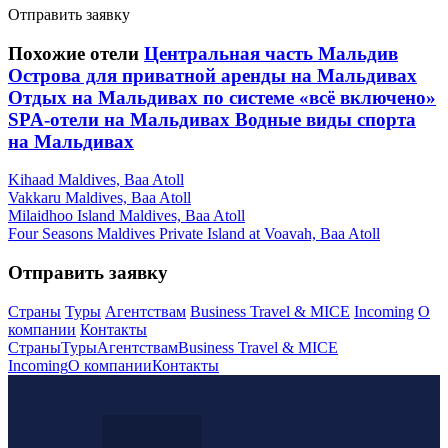
Отправить заявку
Похожие отели
Центральная часть Мальдив
Острова для приватной аренды на Мальдивах
Отдых на Мальдивах по системе «всё включено»
SPA-отели на Мальдивах
Водные виды спорта
на Мальдивах
Kihaad Maldives, Baa Atoll
Vakkaru Maldives, Baa Atoll
Milaidhoo Island Maldives, Baa Atoll
Four Seasons Maldives Private Island at Voavah, Baa Atoll
Отправить заявку
Страны
Туры
Агентствам
Business Travel & MICE
Incoming
О
компании
Контакты
Страны
Туры
Агентствам
Business Travel & MICE
Incoming
О компании
Контакты