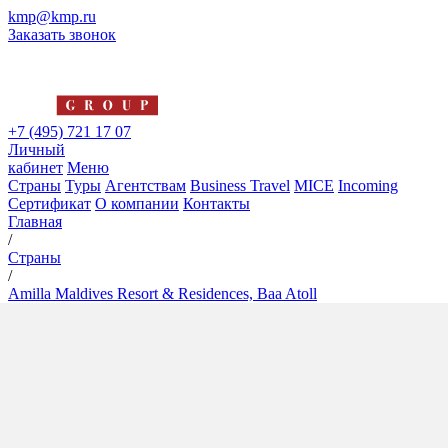
kmp@kmp.ru
Заказать звонок
+7 (495) 721 17 07
Личный
кабинет
Меню
Страны
Туры
Агентствам
Business Travel
MICE
Incoming
Сертификат
О компании
Контакты
Главная
/
Страны
/
Amilla Maldives Resort & Residences, Baa Atoll
Amilla Maldives Resort &
Residences, Baa Atoll
5*