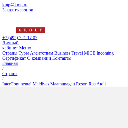
kmp@kmp.ru
Заказать звонок
+7 (495) 721 17 07
Личный
кабинет
Меню
Страны
Туры
Агентствам
Business Travel
MICE
Incoming
Сертификат
О компании
Контакты
Главная
/
Страны
/
InterContinental Maldives Maamunagau Resor, Raa Atoll
InterContinental Maldives
Maamunagau Resor, Raa Atoll
5*