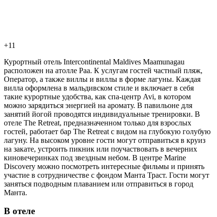
+11
Курортный отель Intercontinental Maldives Maamunagau
расположен на атолле Раа. К услугам гостей частный пляж,
Оператор, а также виллы и виллы в форме лагуны. Каждая
вилла оформлена в мальдивском стиле и включает в себя
такие курортные удобства, как спа-центр Avi, в котором
можно зарядиться энергией на аромату. В павильоне для
занятий йогой проводятся индивидуальные тренировки. В
отеле The Retreat, предназначенном только для взрослых
гостей, работает бар The Retreat с видом на глубокую голубую
лагуну. На высоком уровне гости могут отправиться в круиз
на закате, устроить пикник или поучаствовать в вечерних
киновечеринках под звездным небом. В центре Marine
Discovery можно посмотреть интересные фильмы и принять
участие в сотрудничестве с фондом Манта Траст. Гости могут
заняться подводным плаванием или отправиться в город
Манта.
В отеле