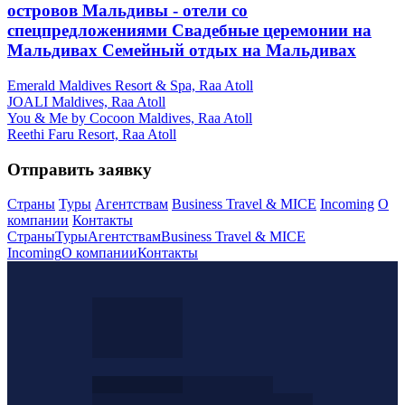
островов
Мальдивы - отели со
спецпредложениями
Свадебные церемонии на
Мальдивах
Семейный отдых на Мальдивах
Emerald Maldives Resort & Spa, Raa Atoll
JOALI Maldives, Raa Atoll
You & Me by Cocoon Maldives, Raa Atoll
Reethi Faru Resort, Raa Atoll
Отправить заявку
Страны
Туры
Агентствам
Business Travel & MICE
Incoming
О
компании
Контакты
Страны
Туры
Агентствам
Business Travel & MICE
Incoming
О компании
Контакты