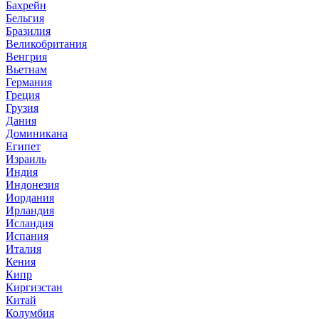
Бахрейн
Бельгия
Бразилия
Великобритания
Венгрия
Вьетнам
Германия
Греция
Грузия
Дания
Доминикана
Египет
Израиль
Индия
Индонезия
Иордания
Ирландия
Исландия
Испания
Италия
Кения
Кипр
Киргизстан
Китай
Колумбия