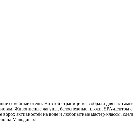
чшие семейные отели. На этой странице мы собрали для вас сам
туристам. Живописные лагуны, белоснежные пляжи, SPA-центры 
е ворох активностей на воде и любопытные мастер-классы, сд
ию на Мальдивах!