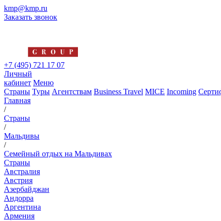
kmp@kmp.ru
Заказать звонок
+7 (495) 721 17 07
Личный
кабинет
Меню
Страны
Туры
Агентствам
Business Travel
MICE
Incoming
Серти
Главная
/
Страны
/
Мальдивы
/
Семейный отдых на Мальдивах
Страны
Австралия
Австрия
Азербайджан
Андорра
Аргентина
Армения