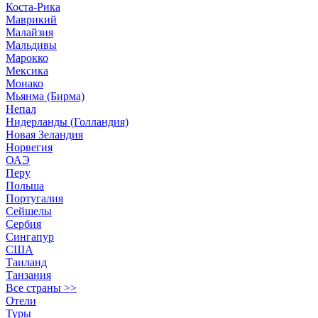
Коста-Рика
Маврикий
Малайзия
Мальдивы
Марокко
Мексика
Монако
Мьянма (Бирма)
Непал
Нидерланды (Голландия)
Новая Зеландия
Норвегия
ОАЭ
Перу
Польша
Португалия
Сейшелы
Сербия
Сингапур
США
Таиланд
Танзания
Все страны >>
Отели
Туры