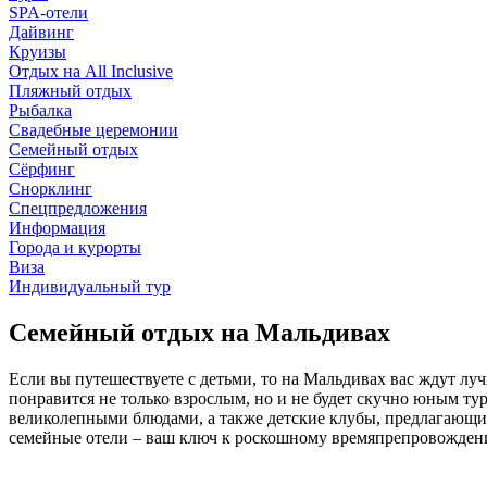
SPA-отели
Дайвинг
Круизы
Отдых на All Inclusive
Пляжный отдых
Рыбалка
Свадебные церемонии
Семейный отдых
Сёрфинг
Снорклинг
Спецпредложения
Информация
Города и курорты
Виза
Индивидуальный тур
Семейный отдых на Мальдивах
Если вы путешествуете с детьми, то на Мальдивах вас ждут лу
понравится не только взрослым, но и не будет скучно юным 
великолепными блюдами, а также детские клубы, предлагающи
семейные отели – ваш ключ к роскошному времяпрепровожден