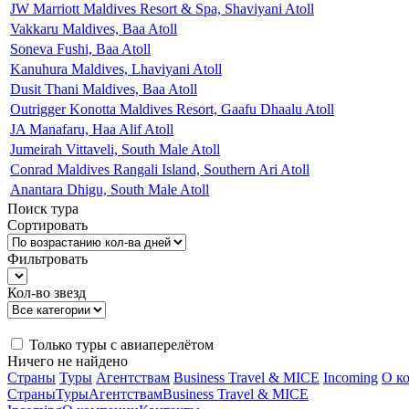
JW Marriott Maldives Resort & Spa, Shaviyani Atoll
Vakkaru Maldives, Baa Atoll
Soneva Fushi, Baa Atoll
Kanuhura Maldives, Lhaviyani Atoll
Dusit Thani Maldives, Baa Atoll
Outrigger Konotta Maldives Resort, Gaafu Dhaalu Atoll
JA Manafaru, Haa Alif Atoll
Jumeirah Vittaveli, South Male Atoll
Conrad Maldives Rangali Island, Southern Ari Atoll
Anantara Dhigu, South Male Atoll
Поиск тура
Сортировать
Фильтровать
Кол-во звезд
Только туры с авиаперелётом
Ничего не найдено
Страны
Туры
Агентствам
Business Travel & MICE
Incoming
О к
Страны
Туры
Агентствам
Business Travel & MICE