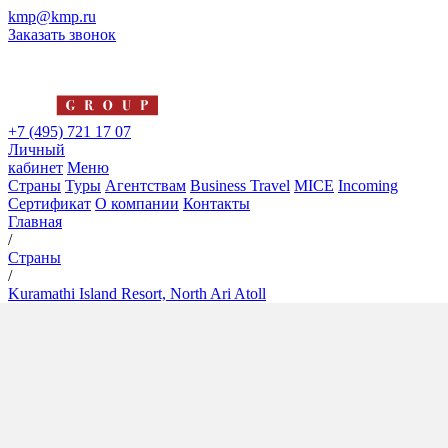
kmp@kmp.ru
Заказать звонок
+7 (495) 721 17 07
Личный
кабинет
Меню
Страны
Туры
Агентствам
Business Travel
MICE
Incoming
Сертификат
О компании
Контакты
Главная
/
Страны
/
Kuramathi Island Resort, North Ari Atoll
Kuramathi Island Resort,
North Ari Atoll
4*