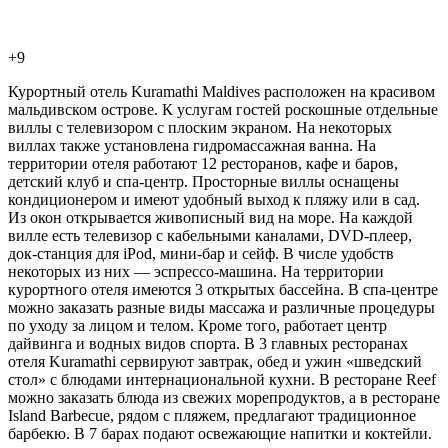
+9
Курортный отель Kuramathi Maldives расположен на красивом
мальдивском острове. К услугам гостей роскошные отдельные
виллы с телевизором с плоским экраном. На некоторых
виллах также установлена гидромассажная ванна. На
территории отеля работают 12 ресторанов, кафе и баров,
детский клуб и спа-центр. Просторные виллы оснащены
кондиционером и имеют удобный выход к пляжу или в сад.
Из окон открывается живописный вид на море. На каждой
вилле есть телевизор с кабельными каналами, DVD-плеер,
док-станция для iPod, мини-бар и сейф. В числе удобств
некоторых из них — эспрессо-машина. На территории
курортного отеля имеются 3 открытых бассейна. В спа-центре
можно заказать разные виды массажа и различные процедуры
по уходу за лицом и телом. Кроме того, работает центр
дайвинга и водных видов спорта. В 3 главных ресторанах
отеля Kuramathi сервируют завтрак, обед и ужин «шведский
стол» с блюдами интернациональной кухни. В ресторане Reef
можно заказать блюда из свежих морепродуктов, а в ресторане
Island Barbecue, рядом с пляжем, предлагают традиционное
барбекю. В 7 барах подают освежающие напитки и коктейли.