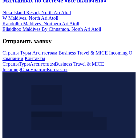
Мальдивах по системе «всё включено»
Nika Island Resort, North Ari Atoll
W Maldives, North Ari Atoll
Kandolhu Maldives, Northern Ari Atoll
Ellaidhoo Maldives By Cinnamon, North Ari Atoll
Отправить заявку
Страны
Туры
Агентствам
Business Travel & MICE
Incoming
О
компании
Контакты
Страны
Туры
Агентствам
Business Travel & MICE
Incoming
О компании
Контакты