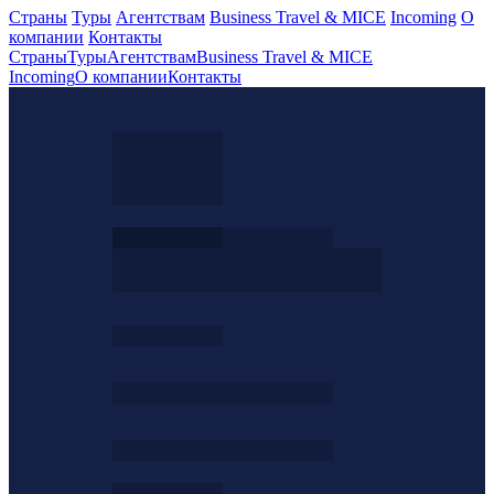
Страны
Туры
Агентствам
Business Travel & MICE
Incoming
О
компании
Контакты
Страны
Туры
Агентствам
Business Travel & MICE
Incoming
О компании
Контакты