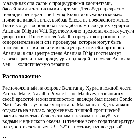
Мальдивах спа-салон с процедурными кабинетами,
бассейнами и теннисными кортами. Для обеда прекрасно
подойдет ресторан The Living Room, а отужинать можно
прямо на вашей вилле, выбрав блюда из прекрасного меню.
Гости могут воспользоваться удобствами соседних курортов
Anantara Dhigu и Veli. Круглосуточно предоставляются услуги
дворецкого. Гостям отеля Naladhu предлагают роскошные
оздоровительные и спа-процедуры, которые могут быть
проведены на вилле или в спа-центрах отелей-партнеров
Anantara: в спа-центре отеля Anantara Dhigu гости могут
заказать различные процедуры над водой, а в отеле Anantara
Veli — холистическую терапию.
Расположение
Расположенный на острове Велиганду Хураа в южной части
Атолла Мале, Naladhu Private Island Maldives, славящийся
своей красотой и живописностью, дважды был назван Conde
Nast Traveller лучшим курортом на Мальдивах. Здесь можно
отдыхать на виллах, окруженных пышной тропической
растительностью, белоснежными пляжами и голубыми
водами Индийского океана. В течение всего года температура
на курорте составляет 23…32° С, поэтому тут всегда рай.