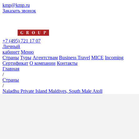
kmp@kmp.ru
Заказать звонок
+7 (495) 721 17 07
Личный
кабинет
Меню
Страны
Туры
Агентствам
Business Travel
MICE
Incoming
Сертификат
О компании
Контакты
Главная
/
Страны
/
Naladhu Private Island Maldives, South Male Atoll
Naladhu Private Island
Maldives, South Male Atoll
5*