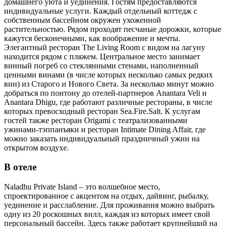
домашнего уюта и уединения. Гостям предоставляются
индивидуальные услуги. Каждый отдельный коттедж с
собственным бассейном окружен ухоженной
растительностью. Рядом проходят песчаные дорожки, которые
кажутся бесконечными, как воображение и мечты.
Элегантный ресторан The Living Room с видом на лагуну
находится рядом с пляжем. Центральное место занимает
винный погреб со стеклянными стенами, наполненный
ценными винами (в числе которых несколько самых редких
вин) из Старого и Нового Света. За несколько минут можно
добраться по понтону до отелей-партнеров Anantara Veli и
Anantara Dhigu, где работают различные рестораны, в числе
которых превосходный ресторан Sea.Fire.Salt. К услугам
гостей также ресторан Origami с театрализованными
ужинами-тэппанъяки и ресторан Intimate Dining Affair, где
можно заказать индивидуальный праздничный ужин на
открытом воздухе.
В отеле
Naladhu Private Island – это волшебное место,
спроектированное с акцентом на отдых, дайвинг, рыбалку,
уединение и расслабление. Для проживания можно выбрать
одну из 20 роскошных вилл, каждая из которых имеет свой
персональный бассейн. Здесь также работает крупнейший на