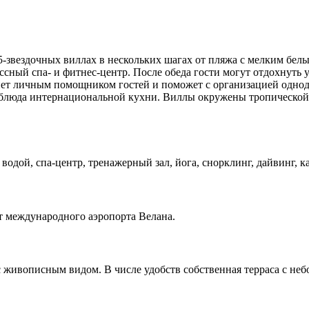
 5-звездочных виллах в нескольких шагах от пляжа с мелким бел
ссный спа- и фитнес-центр. После обеда гости могут отдохнуть 
станет личным помощником гостей и поможет с организацией одн
ают блюда интернациональной кухни. Виллы окружены тропической
й водой, спа-центр, тренажерный зал, йога, снорклинг, дайвинг, 
от международного аэропорта Велана.
 живописным видом. В числе удобств собственная терраса с неб