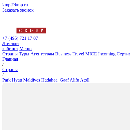
kmp@kmp.ru
Заказать звонок
+7 (495) 721 17 07
Личный
кабинет
Меню
Страны
Туры
Агентствам
Business Travel
MICE
Incoming
Серти
Главная
/
Страны
/
Park Hyatt Maldives Hadahaa, Gaaf Alifu Atoll
Park Hyatt Maldives Hadahaa, G