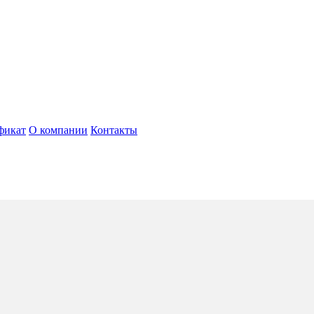
фикат
О компании
Контакты
aaf Alifu Atoll
5*