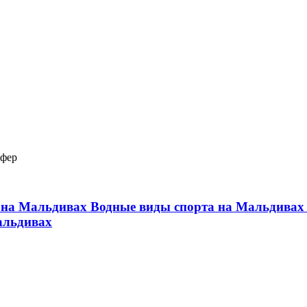
сфер
 на Мальдивах
Водные виды спорта на Мальдива
альдивах