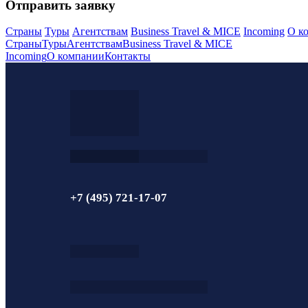
Отправить заявку
Страны
Туры
Агентствам
Business Travel & MICE
Incoming
О к
Страны
Туры
Агентствам
Business Travel & MICE
Incoming
О компании
Контакты
+7 (495) 721-17-07