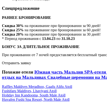
Спецпредложение
РАННЕЕ БРОНИРОВАНИЕ
Скидка 30%
на проживание при бронировании за 90 дней!
Скидка 25%
на проживание при бронировании за 60 дней!
Скидка 20%
на проживание при бронировании за 30 дней!
* Период проживания с
13.04.23
по
31.10.23
БОНУС ЗА ДЛИТЕЛЬНОЕ ПРОЖИВАНИЕ
При проживании от 7 ночей предоставляется бесплатный тран
Отправить заявку
Похожие отели
Южная часть Мальдив
SPA-отели
отдых на Мальдивах
Свадебные церемонии на М
Raffles Maldives Meradhoo, Gaafu Alifu Atoll
Fushifaru Maldives, Lhaviyani Atoll
Holiday Inn Kandooma, South Male Atoll
Huvafen Fushi Spa Resort, North Male Atoll