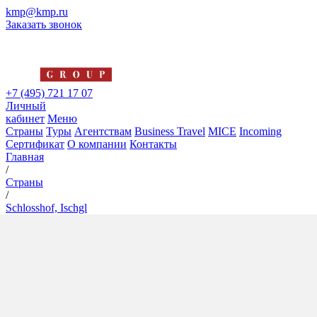
kmp@kmp.ru
Заказать звонок
+7 (495) 721 17 07
Личный
кабинет
Меню
Страны
Туры
Агентствам
Business Travel
MICE
Incoming
Сертификат
О компании
Контакты
Главная
/
Страны
/
Schlosshof, Ischgl
Schlosshof, Ischgl
4*