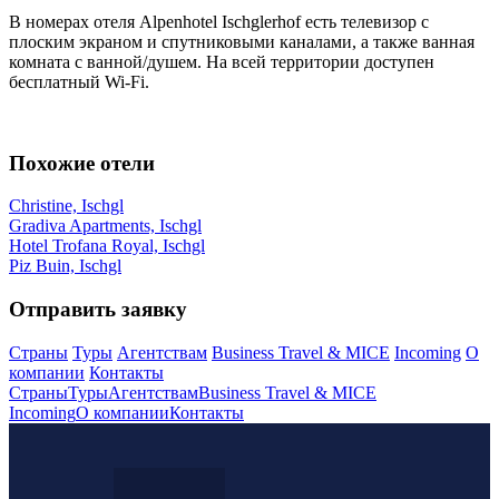
В номерах отеля Alpenhotel Ischglerhof есть телевизор с
плоским экраном и спутниковыми каналами, а также ванная
комната с ванной/душем. На всей территории доступен
бесплатный Wi-Fi.
Похожие отели
Christine, Ischgl
Gradiva Apartments, Ischgl
Hotel Trofana Royal, Ischgl
Piz Buin, Ischgl
Отправить заявку
Страны
Туры
Агентствам
Business Travel & MICE
Incoming
О
компании
Контакты
Страны
Туры
Агентствам
Business Travel & MICE
Incoming
О компании
Контакты