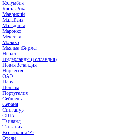
Колумбия
Коста-Рика
Маврикий
Малайзия
Мальдивы
Марокко
Мексика
Монако
Мьянма (Бирма)
Непал
Нидерланды (Голландия)
Новая Зеландия
Норвегия
ОАЭ
Перу
Польша
Португалия
Сейшелы
Сербия
Сингапур
США
Таиланд
Танзания
Все страны >>
Отели