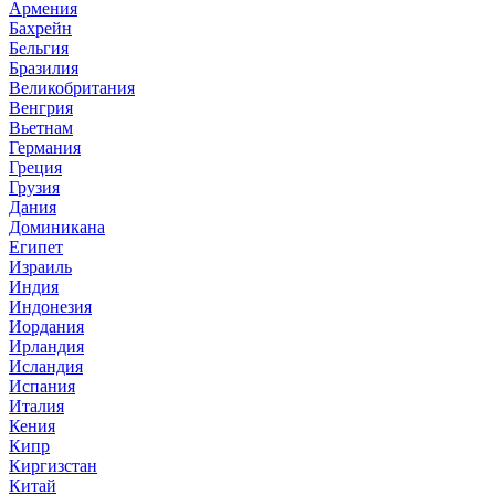
Армения
Бахрейн
Бельгия
Бразилия
Великобритания
Венгрия
Вьетнам
Германия
Греция
Грузия
Дания
Доминикана
Египет
Израиль
Индия
Индонезия
Иордания
Ирландия
Исландия
Испания
Италия
Кения
Кипр
Киргизстан
Китай