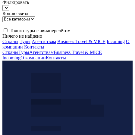
Фильтровать
Кол-во звезд
Только туры с авиаперелётом
Ничего не найдено
Страны
Туры
Агентствам
Business Travel & MICE
Incoming
О
компании
Контакты
Страны
Туры
Агентствам
Business Travel & MICE
Incoming
О компании
Контакты