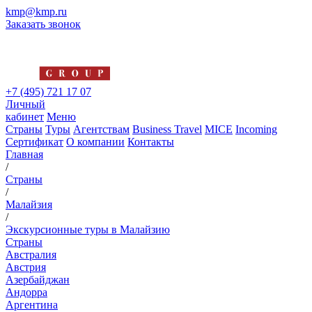
kmp@kmp.ru
Заказать звонок
+7 (495) 721 17 07
Личный
кабинет
Меню
Страны
Туры
Агентствам
Business Travel
MICE
Incoming
Сертификат
О компании
Контакты
Главная
/
Страны
/
Малайзия
/
Экскурсионные туры в Малайзию
Страны
Австралия
Австрия
Азербайджан
Андорра
Аргентина