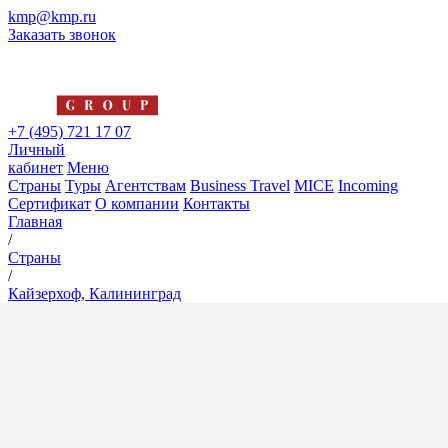
kmp@kmp.ru
Заказать звонок
+7 (495) 721 17 07
Личный
кабинет
Меню
Страны
Туры
Агентствам
Business Travel
MICE
Incoming
Сертификат
О компании
Контакты
Главная
/
Страны
/
Кайзерхоф, Калининград
Кайзерхоф, Калининград
4*