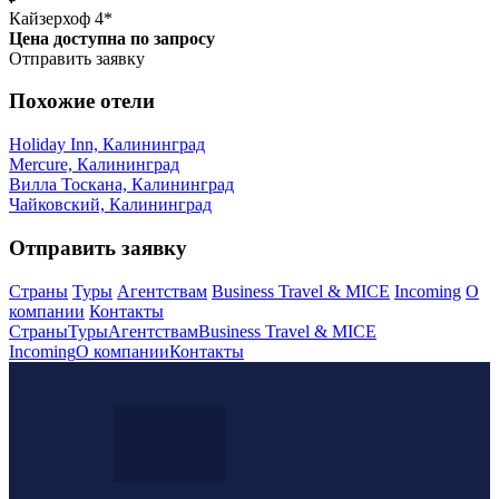
Кайзерхоф 4*
Цена доступна по запросу
Отправить заявку
Похожие отели
Holiday Inn, Калининград
Mercure, Калининград
Вилла Тоскана, Калининград
Чайковский, Калининград
Отправить заявку
Страны
Туры
Агентствам
Business Travel & MICE
Incoming
О
компании
Контакты
Страны
Туры
Агентствам
Business Travel & MICE
Incoming
О компании
Контакты