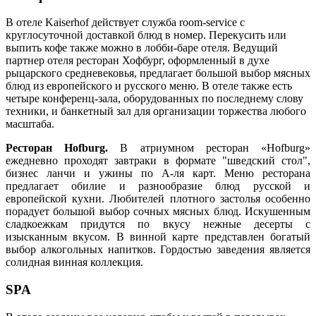
В отеле Kaiserhof действует служба room-service с
круглосуточной доставкой блюд в номер. Перекусить или
выпить кофе также можно в лобби-баре отеля. Ведущий
партнер отеля ресторан Хофбург, оформленный в духе
рыцарского средневековья, предлагает большой выбор мясных
блюд из европейского и русского меню. В отеле также есть
четыре конференц-зала, оборудованных по последнему слову
техники, и банкетный зал для организации торжества любого
масштаба.
Ресторан Hofburg.
В атриумном ресторан «Hofburg»
ежедневно проходят завтраки в формате "шведский стол",
бизнес ланчи и ужины по А-ля карт. Меню ресторана
предлагает обилие и разнообразие блюд русской и
европейской кухни. Любителей плотного застолья особенно
порадует большой выбор сочных мясных блюд. Искушенным
сладкоежкам придутся по вкусу нежные десерты с
изысканным вкусом. В винной карте представлен богатый
выбор алкогольных напитков. Гордостью заведения является
солидная винная коллекция.
SPA