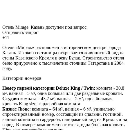
Отель Mirage, Казань доступен под запрос.
Отправить запрос
+11
Отель «Мираж» расположен в историческом центре города
Казань. Из окон гостиницы открывается живописный вид на
стены Казанского Кремля и реку Булак. Строительство отеля
было приурочено к тысячелетию столицы Татарстана в 2004
году.
Категории номеров
Номер первой категории
Deluxe
King /
Twin:
комната - 30,8
м², ванная – 5 м², одна большая или две раздельные кровати.
Студия:
комната – 43,7 м², ванная – 5 м², одна большая
кровать King size, гардеробная комната.
Бизнес Люкс:
комната – 64 м², ванная – 6 м², уникально
спроектированный номер, состоящий из спальни, гостиной,
ванной комнаты и гардероба, панорамный вид на Кремль и на
город. В номере: комплимент от отеля, одна большая кровать
King size, гардеробная комната.