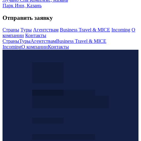
Парк Инн, Казань
Отправить заявку
Страны
Туры
Агентствам
Business Travel & MICE
Incoming
О
компании
Контакты
Страны
Туры
Агентствам
Business Travel & MICE
Incoming
О компании
Контакты