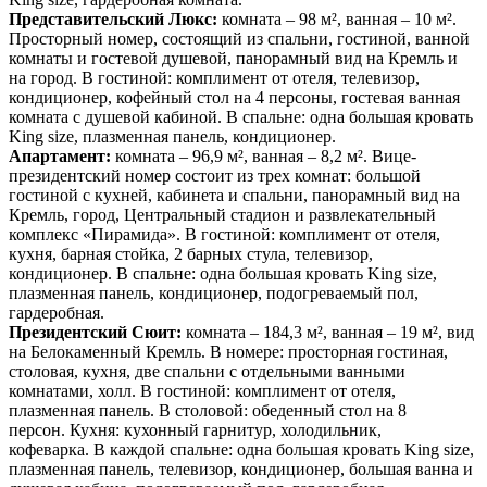
Представительский Люкс:
комната – 98 м², ванная – 10 м².
Просторный номер, состоящий из спальни, гостиной, ванной
комнаты и гостевой душевой, панорамный вид на Кремль и
на город. В гостиной: комплимент от отеля, телевизор,
кондиционер, кофейный стол на 4 персоны, гостевая ванная
комната с душевой кабиной. В спальне: одна большая кровать
King size, плазменная панель, кондиционер.
Апартамент:
комната – 96,9 м², ванная – 8,2 м². Вице-
президентский номер состоит из трех комнат: большой
гостиной с кухней, кабинета и спальни, панорамный вид на
Кремль, город, Центральный стадион и развлекательный
комплекс «Пирамида». В гостиной: комплимент от отеля,
кухня, барная стойка, 2 барных стула, телевизор,
кондиционер. В спальне: одна большая кровать King size,
плазменная панель, кондиционер, подогреваемый пол,
гардеробная.
Президентский Сюит:
комната – 184,3 м², ванная – 19 м², вид
на Белокаменный Кремль. В номере: просторная гостиная,
столовая, кухня, две спальни с отдельными ванными
комнатами, холл. В гостиной: комплимент от отеля,
плазменная панель. В столовой: обеденный стол на 8
персон. Кухня: кухонный гарнитур, холодильник,
кофеварка. В каждой спальне: одна большая кровать King size,
плазменная панель, телевизор, кондиционер, большая ванна и