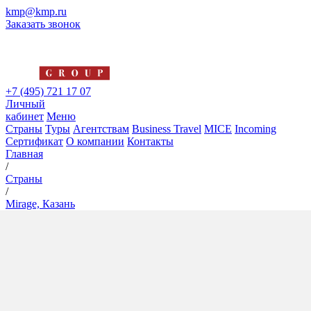
kmp@kmp.ru
Заказать звонок
+7 (495) 721 17 07
Личный
кабинет
Меню
Страны
Туры
Агентствам
Business Travel
MICE
Incoming
Сертификат
О компании
Контакты
Главная
/
Страны
/
Mirage, Казань
Mirage, Казань
5*