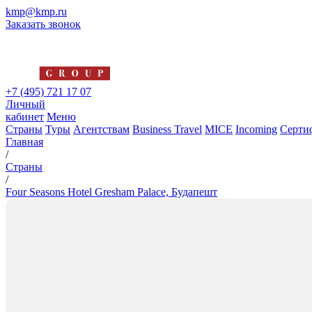
kmp@kmp.ru
Заказать звонок
+7 (495) 721 17 07
Личный
кабинет
Меню
Страны
Туры
Агентствам
Business Travel
MICE
Incoming
Серти
Главная
/
Страны
/
Four Seasons Hotel Gresham Palace, Будапешт
Four Seasons Hotel Gresham Pa