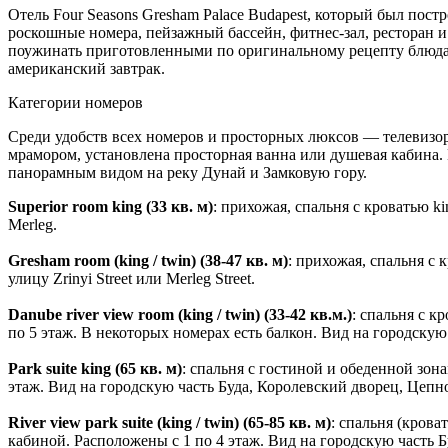
Отель Four Seasons Gresham Palace Budapest, который был пост
роскошные номера, пейзажный бассейн, фитнес-зал, ресторан и
поужинать приготовленными по оригинальному рецепту блюдами
американский завтрак.
Категории номеров
Среди удобств всех номеров и просторных люксов — телевизор
мрамором, установлена просторная ванна или душевая кабина. 
панорамным видом на реку Дунай и Замковую гору.
Superior room king (33 кв. м)
: прихожая, спальня с кроватью k
Merleg.
Gresham room (king / twin) (38-47 кв. м)
: прихожая, спальня с
улицу Zrinyi Street или Merleg Street.
Danube river view room (king / twin) (33-42 кв.м.)
: спальня с к
по 5 этаж. В некоторых номерах есть балкон. Вид на городскую
Park suite king (65 кв. м)
: спальня с гостиной и обеденной зона
этаж. Вид на городскую часть Буда, Королевский дворец, Цеп
River view park suite (king / twin) (65-85 кв. м)
: спальня (крова
кабиной. Расположены с 1 по 4 этаж. Вид на городскую часть 