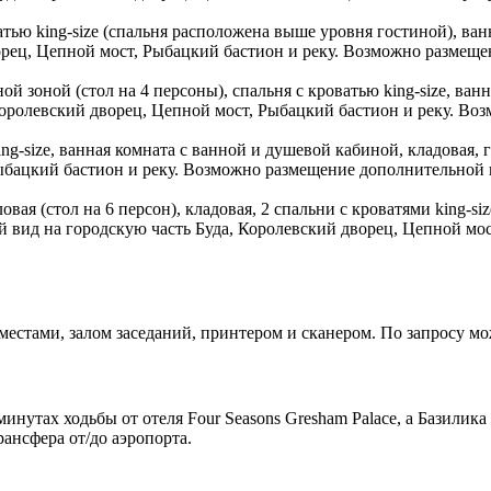
ватью king-size (спальня расположена выше уровня гостиной), в
ворец, Цепной мост, Рыбацкий бастион и реку. Возможно размещ
ной зоной (стол на 4 персоны), спальня с кроватью king-size, ва
Королевский дворец, Цепной мост, Рыбацкий бастион и реку. Во
king-size, ванная комната с ванной и душевой кабиной, кладовая,
Рыбацкий бастион и реку. Возможно размещение дополнительной
оловая (стол на 6 персон), кладовая, 2 спальни с кроватями king
й вид на городскую часть Буда, Королевский дворец, Цепной мо
местами, залом заседаний, принтером и сканером. По запросу мо
минутах ходьбы от отеля Four Seasons Gresham Palace, а Базилик
рансфера от/до аэропорта.