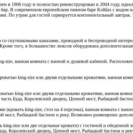
роен в 1906 году и полностью реконструирован в 2004 году, иде
 бар. В современном европейском пивном баре Kollázs с видом 
. По утрам для гостей сервируется континентальный завтрак. 
 со спутниковыми каналами, проводной и беспроводной интернет
Кроме того, в большинстве люксов оборудована дополнительная г
ing-size, ванная комната с ванной и душевой кабиной. Расположе
 кроватью king-size или двумя отдельными кроватями, ванная ко
роватью king-size или двумя отдельными кроватями, ванная комн
 часть Буда, Королевский дворец, Цепной мост, Рыбацкий бастио
ми (кровать king-size, стол на 4 персоны), ванная комната с ва
ной мост, Рыбацкий бастион и реку. Возможно размещение допол
ть king-size или две отдельные кровати) с гостиной и обеденной 
Буда, Королевский дворец, Цепной мост, Рыбацкий бастион и ре