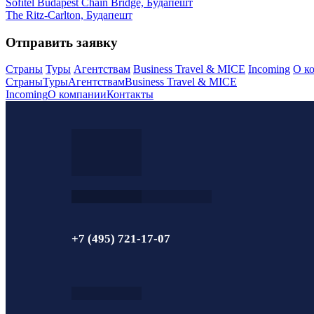
Sofitel Budapest Chain Bridge, Будапешт
The Ritz-Carlton, Будапешт
Отправить заявку
Страны
Туры
Агентствам
Business Travel & MICE
Incoming
О к
Страны
Туры
Агентствам
Business Travel & MICE
Incoming
О компании
Контакты
+7 (495) 721-17-07