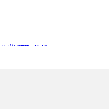
фикат
О компании
Контакты
lace, Будапешт
5*