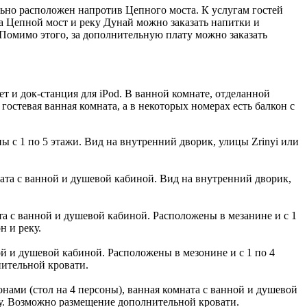
ально расположен напротив Цепного моста. К услугам гостей
на Цепной мост и реку Дунай можно заказать напитки и
Помимо этого, за дополнительную плату можно заказать
 и док-станция для iPod. В ванной комнате, отделанной
остевая ванная комната, а в некоторых номерах есть балкон с
ны с 1 по 5 этажи. Вид на внутренний дворик, улицы Zrinyi или
мната c ванной и душевой кабиной. Вид на внутренний дворик,
ата с ванной и душевой кабиной. Расположены в мезанине и с 1
н и реку.
нной и душевой кабиной. Расположены в мезонине и с 1 по 4
нительной кровати.
зонами (стол на 4 персоны), ванная комната с ванной и душевой
ку. Возможно размещение дополнительной кровати.