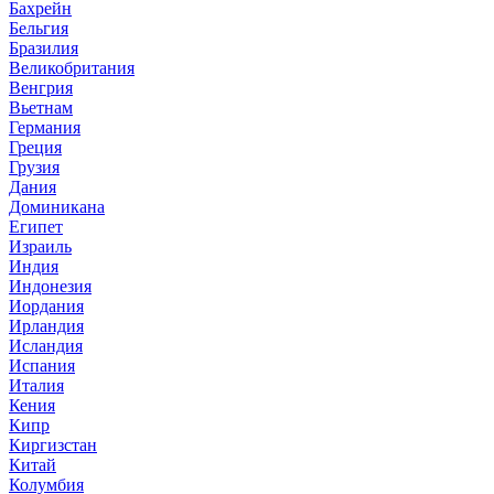
Бахрейн
Бельгия
Бразилия
Великобритания
Венгрия
Вьетнам
Германия
Греция
Грузия
Дания
Доминикана
Египет
Израиль
Индия
Индонезия
Иордания
Ирландия
Исландия
Испания
Италия
Кения
Кипр
Киргизстан
Китай
Колумбия