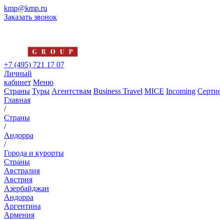
kmp@kmp.ru
Заказать звонок
+7 (495) 721 17 07
Личный
кабинет
Меню
Страны
Туры
Агентствам
Business Travel
MICE
Incoming
Серти
Главная
/
Страны
/
Андорра
/
Города и курорты
Страны
Австралия
Австрия
Азербайджан
Андорра
Аргентина
Армения