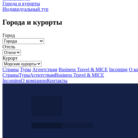
Города и курорты
Индивидуальный тур
Города и курорты
Город
Отель
Курорт
Страны
Туры
Агентствам
Business Travel & MICE
Incoming
О к
Страны
Туры
Агентствам
Business Travel & MICE
Incoming
О компании
Контакты