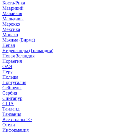
Коста-Рика
Маврикий
Малайзия
Мальдивы
Марокко
Мексика
Монако
Мьянма (Бирма)
Непал
Нидерланды (Голландия)
Новая Зеландия
Норвегия
ОАЭ
Перу
Польша
Португалия
Сейшелы
Сербия
Сингапур
США
Таиланд
Танзания
Все страны >>
Отели
Информация