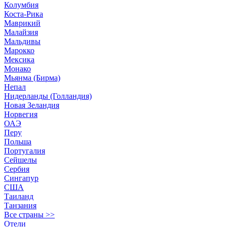
Колумбия
Коста-Рика
Маврикий
Малайзия
Мальдивы
Марокко
Мексика
Монако
Мьянма (Бирма)
Непал
Нидерланды (Голландия)
Новая Зеландия
Норвегия
ОАЭ
Перу
Польша
Португалия
Сейшелы
Сербия
Сингапур
США
Таиланд
Танзания
Все страны >>
Отели