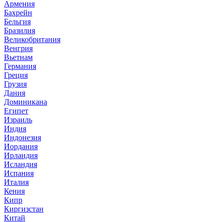
Армения
Бахрейн
Бельгия
Бразилия
Великобритания
Венгрия
Вьетнам
Германия
Греция
Грузия
Дания
Доминикана
Египет
Израиль
Индия
Индонезия
Иордания
Ирландия
Исландия
Испания
Италия
Кения
Кипр
Киргизстан
Китай