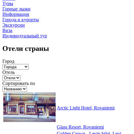
Туры
Горные лыжи
Информация
Города и курорты
Экскурсии
Виза
Индивидуальный тур
Отели страны
Город
Отель
Сортировать по
Arctic Light Hotel, Rovaniemi
Glass Resort, Rovaniemi
Golden Crown - Levin Iglut, Levi