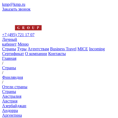
kmp@kmp.ru
Заказать звонок
+7 (495) 721 17 07
Личный
кабинет
Меню
Страны
Туры
Агентствам
Business Travel
MICE
Incoming
Сертификат
О компании
Контакты
Главная
/
Страны
/
Финляндия
/
Отели страны
Страны
Австралия
Австрия
Азербайджан
Андорра
Аргентина