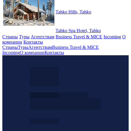
Tahko Hills, Tahko
Tahko Spa Hotel, Tahko
Страны
Туры
Агентствам
Business Travel & MICE
Incoming
О
компании
Контакты
Страны
Туры
Агентствам
Business Travel & MICE
Incoming
О компании
Контакты