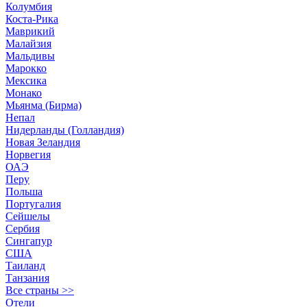
Колумбия
Коста-Рика
Маврикий
Малайзия
Мальдивы
Марокко
Мексика
Монако
Мьянма (Бирма)
Непал
Нидерланды (Голландия)
Новая Зеландия
Норвегия
ОАЭ
Перу
Польша
Португалия
Сейшелы
Сербия
Сингапур
США
Таиланд
Танзания
Все страны >>
Отели