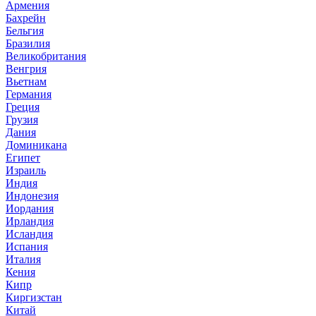
Армения
Бахрейн
Бельгия
Бразилия
Великобритания
Венгрия
Вьетнам
Германия
Греция
Грузия
Дания
Доминикана
Египет
Израиль
Индия
Индонезия
Иордания
Ирландия
Исландия
Испания
Италия
Кения
Кипр
Киргизстан
Китай