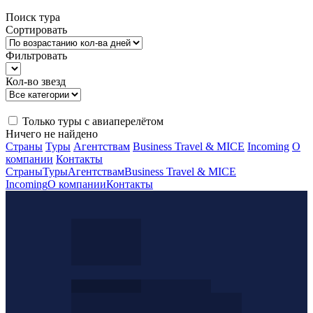
Поиск тура
Сортировать
Фильтровать
Кол-во звезд
Только туры с авиаперелётом
Ничего не найдено
Страны
Туры
Агентствам
Business Travel & MICE
Incoming
О
компании
Контакты
Страны
Туры
Агентствам
Business Travel & MICE
Incoming
О компании
Контакты