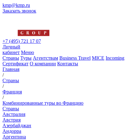
kmp@kmp.ru
Заказать звонок
+7 (495) 721 17 07
Личный
кабинет
Меню
Страны
Туры
Агентствам
Business Travel
MICE
Incoming
Сертификат
О компании
Контакты
Главная
/
Страны
/
Франция
/
Комбинированные туры во Францию
Страны
Австралия
Австрия
Азербайджан
Андорра
Аргентина