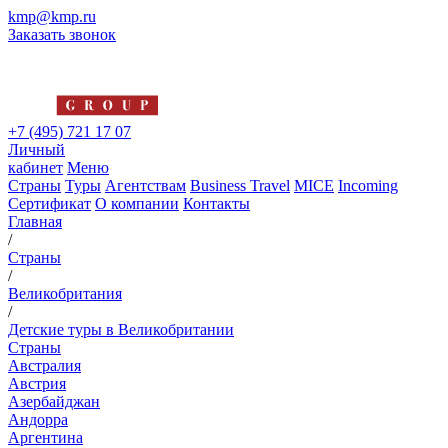
kmp@kmp.ru
Заказать звонок
+7 (495) 721 17 07
Личный
кабинет
Меню
Страны
Туры
Агентствам
Business Travel
MICE
Incoming
Сертификат
О компании
Контакты
Главная
/
Страны
/
Великобритания
/
Детские туры в Великобритании
Страны
Австралия
Австрия
Азербайджан
Андорра
Аргентина