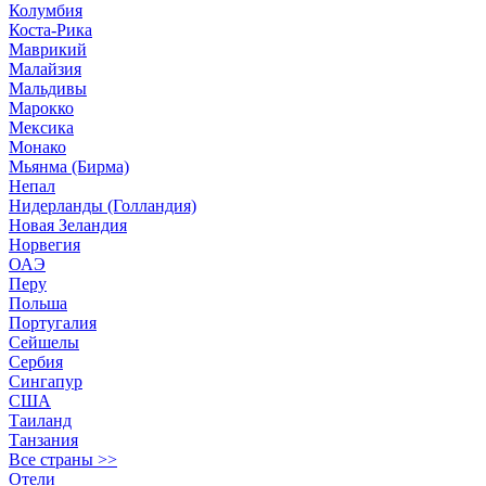
Колумбия
Коста-Рика
Маврикий
Малайзия
Мальдивы
Марокко
Мексика
Монако
Мьянма (Бирма)
Непал
Нидерланды (Голландия)
Новая Зеландия
Норвегия
ОАЭ
Перу
Польша
Португалия
Сейшелы
Сербия
Сингапур
США
Таиланд
Танзания
Все страны >>
Отели