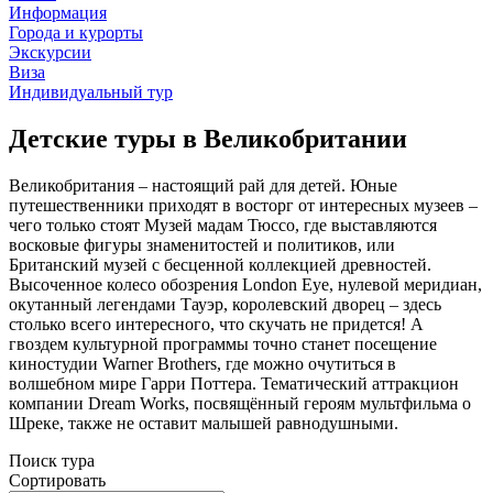
Информация
Города и курорты
Экскурсии
Виза
Индивидуальный тур
Детские туры в Великобритании
Великобритания – настоящий рай для детей. Юные
путешественники приходят в восторг от интересных музеев –
чего только стоят Музей мадам Тюссо, где выставляются
восковые фигуры знаменитостей и политиков, или
Британский музей с бесценной коллекцией древностей.
Высоченное колесо обозрения London Eye, нулевой меридиан,
окутанный легендами Тауэр, королевский дворец – здесь
столько всего интересного, что скучать не придется! А
гвоздем культурной программы точно станет посещение
киностудии Warner Brothers, где можно очутиться в
волшебном мире Гарри Поттера. Тематический аттракцион
компании Dream Works, посвящённый героям мультфильма о
Шреке, также не оставит малышей равнодушными.
Поиск тура
Сортировать