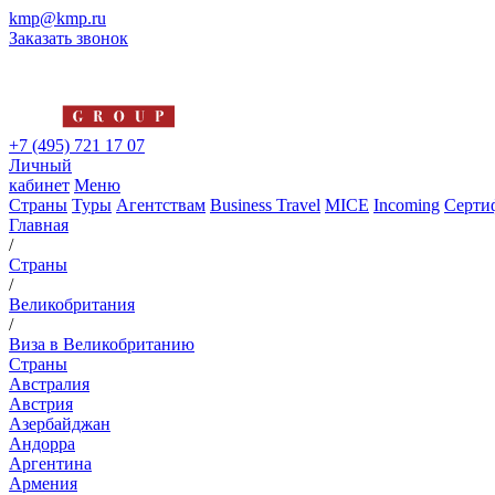
kmp@kmp.ru
Заказать звонок
+7 (495) 721 17 07
Личный
кабинет
Меню
Страны
Туры
Агентствам
Business Travel
MICE
Incoming
Серти
Главная
/
Страны
/
Великобритания
/
Виза в Великобританию
Страны
Австралия
Австрия
Азербайджан
Андорра
Аргентина
Армения