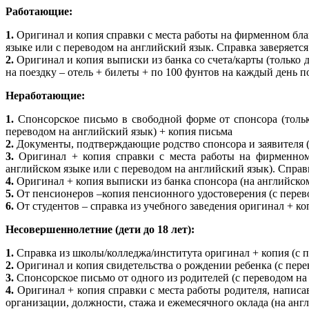
Работающие:
1.
Оригинал и копия справки с места работы на фирменном блан
языке или с переводом на английский язык. Справка заверяется
2.
Оригинал и копия выписки из банка со счета/карты (только 
на поездку – отель + билеты + по 100 фунтов на каждый день п
Неработающие:
1.
Спонсорское письмо в свободной форме от спонсора (толь
переводом на английский язык) + копия письма
2.
Документы, подтверждающие родство спонсора и заявителя (
3.
Оригинал + копия справки с места работы на фирменном 
английском языке или с переводом на английский язык). Справк
4.
Оригинал + копия выписки из банка спонсора (на английском
5.
От пенсионеров –копия пенсионного удостоверения (с перев
6.
От студентов – справка из учебного заведения оригинал + ко
Несовершеннолетние (дети до 18 лет):
1.
Справка из школы/колледжа/института оригинал + копия (с п
2.
Оригинал и копия свидетельства о рождении ребенка (с пере
3.
Спонсорское письмо от одного из родителей (с переводом на
4.
Оригинал + копия справки с места работы родителя, напис
организации, должности, стажа и ежемесячного оклада (на англ