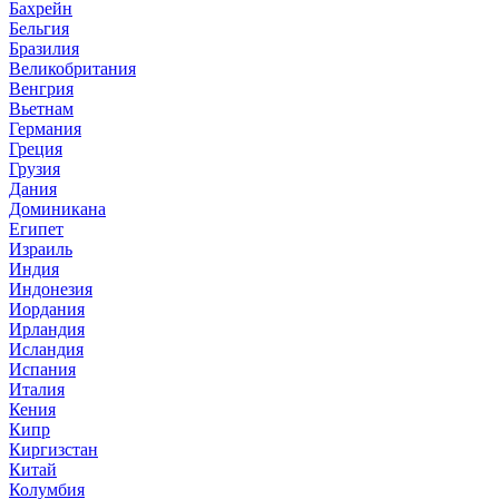
Бахрейн
Бельгия
Бразилия
Великобритания
Венгрия
Вьетнам
Германия
Греция
Грузия
Дания
Доминикана
Египет
Израиль
Индия
Индонезия
Иордания
Ирландия
Исландия
Испания
Италия
Кения
Кипр
Киргизстан
Китай
Колумбия