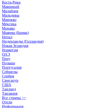
Коста-Рика
Маврикий
Малайзия
Мальдивы
Марокко
Мексика
Монако
Мьянма (Бирма)
Непал
Нидерланды (Голландия)
Новая Зеландия
Норвегия
ОАЭ
Перу
Польша
Португалия
Сейшелы
Сербия
Сингапур
США
Таиланд
Танзания
Все страны >>
Отели
Информация