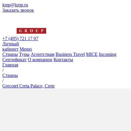
kmp@kmp.ru
Заказать звонок
+7 (495) 721 17 07
Личный
кабинет
Меню
Страны
Туры
Агентствам
Business Travel
MICE
Incoming
Сертификат
О компании
Контакты
Главная
/
Страны
/
Grecotel Creta Palace, Crete
Grecotel Creta Palace, Crete
5*