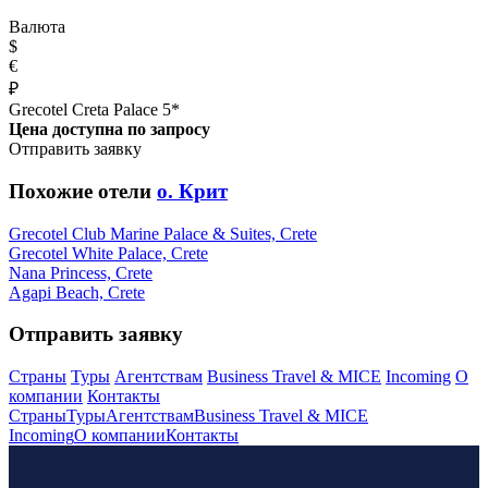
Валюта
$
€
₽
Grecotel Creta Palace 5*
Цена доступна по запросу
Отправить заявку
Похожие отели
о. Крит
Grecotel Club Marine Palace & Suites, Crete
Grecotel White Palace, Crete
Nana Princess, Crete
Agapi Beach, Crete
Отправить заявку
Страны
Туры
Агентствам
Business Travel & MICE
Incoming
О
компании
Контакты
Страны
Туры
Агентствам
Business Travel & MICE
Incoming
О компании
Контакты