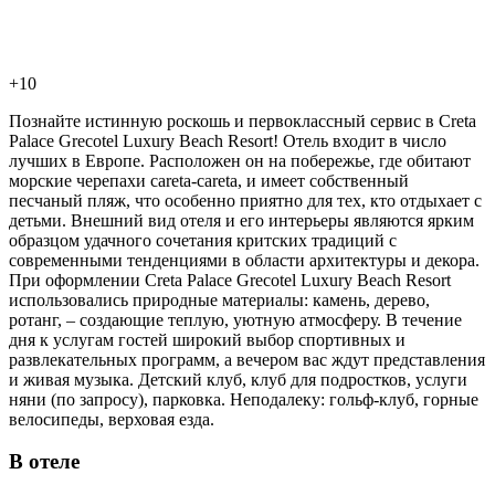
+10
Познайте истинную роскошь и первоклассный сервис в Creta
Palace Grecotel Luxury Beach Resort! Отель входит в число
лучших в Европе. Расположен он на побережье, где обитают
морские черепахи сareta-careta, и имеет собственный
песчаный пляж, что особенно приятно для тех, кто отдыхает с
детьми. Внешний вид отеля и его интерьеры являются ярким
образцом удачного сочетания критских традиций с
современными тенденциями в области архитектуры и декора.
При оформлении Creta Palace Grecotel Luxury Beach Resort
использовались природные материалы: камень, дерево,
ротанг, – создающие теплую, уютную атмосферу. В течение
дня к услугам гостей широкий выбор спортивных и
развлекательных программ, а вечером вас ждут представления
и живая музыка. Детский клуб, клуб для подростков, услуги
няни (по запросу), парковка. Неподалеку: гольф-клуб, горные
велосипеды, верховая езда.
В отеле