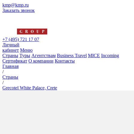
kmp@kmp.ru
Заказать звонок
+7 (495) 721 17 07
Личный
кабинет
Меню
Страны
Туры
Агентствам
Business Travel
MICE
Incoming
Сертификат
О компании
Контакты
Главная
/
Страны
/
Grecotel White Palace, Crete
Grecotel White Palace, Crete
5*