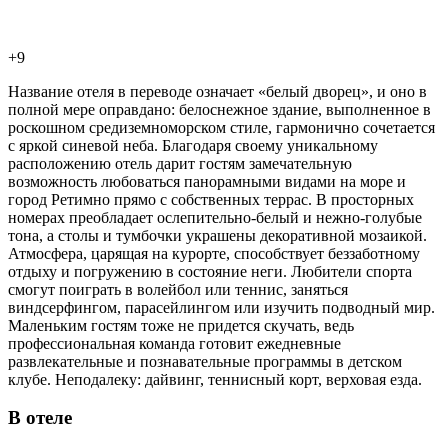
+9
Название отеля в переводе означает «белый дворец», и оно в
полной мере оправдано: белоснежное здание, выполненное в
роскошном средиземноморском стиле, гармонично сочетается
с яркой синевой неба. Благодаря своему уникальному
расположению отель дарит гостям замечательную
возможность любоваться панорамными видами на море и
город Ретимно прямо с собственных террас. В просторных
номерах преобладает ослепительно-белый и нежно-голубые
тона, а столы и тумбочки украшены декоративной мозаикой.
Атмосфера, царящая на курорте, способствует беззаботному
отдыху и погружению в состояние неги. Любители спорта
смогут поиграть в волейбол или теннис, заняться
виндсерфингом, парасейлингом или изучить подводный мир.
Маленьким гостям тоже не придется скучать, ведь
профессиональная команда готовит ежедневные
развлекательные и познавательные программы в детском
клубе. Неподалеку: дайвинг, теннисный корт, верховая езда.
В отеле