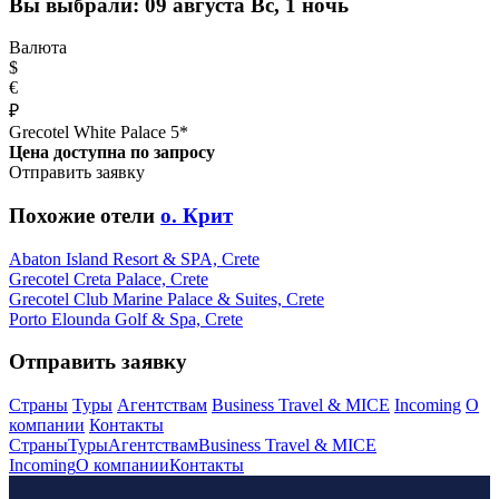
Вы выбрали:
09 августа Вс, 1 ночь
Валюта
$
€
₽
Grecotel White Palace 5*
Цена доступна по запросу
Отправить заявку
Похожие отели
о. Крит
Abaton Island Resort & SPA, Crete
Grecotel Creta Palace, Crete
Grecotel Club Marine Palace & Suites, Crete
Porto Elounda Golf & Spa, Crete
Отправить заявку
Страны
Туры
Агентствам
Business Travel & MICE
Incoming
О
компании
Контакты
Страны
Туры
Агентствам
Business Travel & MICE
Incoming
О компании
Контакты