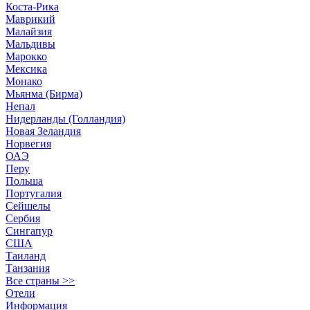
Коста-Рика
Маврикий
Малайзия
Мальдивы
Марокко
Мексика
Монако
Мьянма (Бирма)
Непал
Нидерланды (Голландия)
Новая Зеландия
Норвегия
ОАЭ
Перу
Польша
Португалия
Сейшелы
Сербия
Сингапур
США
Таиланд
Танзания
Все страны >>
Отели
Информация