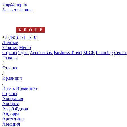
kmp@kmp.ru
Заказать звонок
+7 (495) 721 17 07
Личный
кабинет
Меню
Страны
Туры
Агентствам
Business Travel
MICE
Incoming
Серти
Главная
/
Страны
/
Ирландия
/
Виза в Ирландию
Страны
Австралия
Австрия
Азербайджан
Андорра
Аргентина
Армения