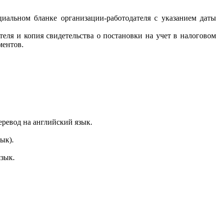
иальном бланке организации-работодателя с указанием даты
еля и копия свидетельства о постановки на учет в налоговом
ментов.
еревод на английский язык.
ык).
язык.