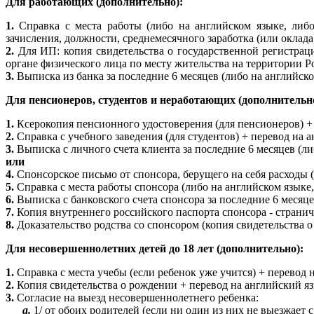
Для работающих (дополнительно):
1.
Справка с места работы (либо на английском языке, либо
зачисления, должности, среднемесячного заработка (или оклада
2.
Для ИП: копия свидетельства о государственной регистрац
органе физического лица по месту жительства на территории 
3.
Выписка из банка за последние 6 месяцев (либо на английско
Для пенсионеров, студентов и неработающих (дополнительн
1.
Ксерокопия пенсионного удостоверения (для пенсионеров) + 
2.
Справка с учебного заведения (для студентов) + перевод на 
3.
Выписка с личного счета клиента за последние 6 месяцев (ли
или
4.
Спонсорское письмо от спонсора, берущего на себя расходы 
5.
Справка с места работы спонсора (либо на английском языке,
6.
Выписка с банковского счета спонсора за последние 6 месяце
7.
Копия внутреннего российского паспорта спонсора - страни
8.
Доказательство родства со спонсором (копия свидетельства о
Для несовершеннолетних детей до 18 лет (дополнительно):
1.
Справка с места учебы (если ребенок уже учится) + перевод 
2.
Копия свидетельства о рождении + перевод на английский яз
3.
Согласие на выезд несовершеннолетнего ребенка:
a.
1/ от обоих родителей (если ни один из них не выезжает 