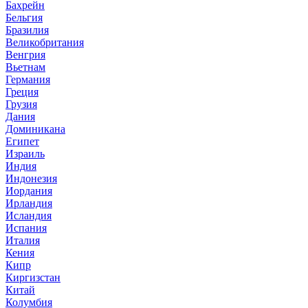
Бахрейн
Бельгия
Бразилия
Великобритания
Венгрия
Вьетнам
Германия
Греция
Грузия
Дания
Доминикана
Египет
Израиль
Индия
Индонезия
Иордания
Ирландия
Исландия
Испания
Италия
Кения
Кипр
Киргизстан
Китай
Колумбия