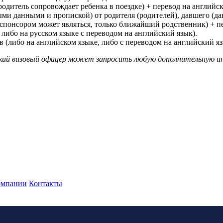
родитель сопровождает ребенка в поездке) + перевод на английс
ми данными и пропиской) от родителя (родителей), давшего (дав
(спонсором может являться, только ближайший родственник) + п
 либо на русском языке с переводом на английский язык).
в (либо на английском языке, либо с переводом на английский яз
дский визовый офицер может запросить любую дополнительную 
омпании
Контакты