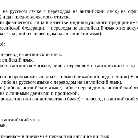
 на русском языке с переводом на английский язык) на офиц
) и дат предоставляемого отпуска.
ии физического лица в качестве индивидуального предпринимат
Российской Федерации + переводы на английский язык этих доку
м языке, либо с переводом на английский язык).
о):
перевод на английский язык.
английский язык.
бо на английском языке, либо с переводом на английский язык)
(спонсором может являться, только ближайший родственник) + п
 либо на русском языке с переводом на английский язык).
в (либо на английском языке, либо с переводом на английский яз
чка с личными данными и пропиской.
 рождении или свидетельства о браке) + перевод на английский 
на английский язык.
ык.
с ребенком в поездку) + перевод на английский язык