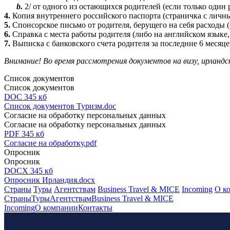
b.
2/ от одного из остающихся родителей (если только один 
4.
Копия внутреннего российского паспорта (страничка с личны
5.
Спонсорское письмо от родителя, берущего на себя расходы 
6.
Справка с места работы родителя (либо на английском языке,
7.
Выписка с банковского счета родителя за последние 6 месяце
Внимание! Во время рассмотрения документов на визу, ирлан
Список документов
Список документов
DOC 345 кб
Список документов Туризм.doc
Согласие на обработку персональных данных
Согласие на обработку персональных данных
PDF 345 кб
Согласие на обработку.pdf
Опросник
Опросник
DOCX 345 кб
Опросник Ирландия.docx
Страны
Туры
Агентствам
Business Travel & MICE
Incoming
О к
Страны
Туры
Агентствам
Business Travel & MICE
Incoming
О компании
Контакты