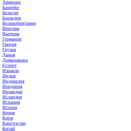
Армения
Бахрейн
Бельгия
Бразилия
Великобритания
Венгрия
Вьетнам
Германия
Греция
Грузия
Дания
Доминикана
Египет
Израиль
Индия
Индонезия
Иордания
Ирландия
Исландия
Испания
Италия
Кения
Кипр
Киргизстан
Китай