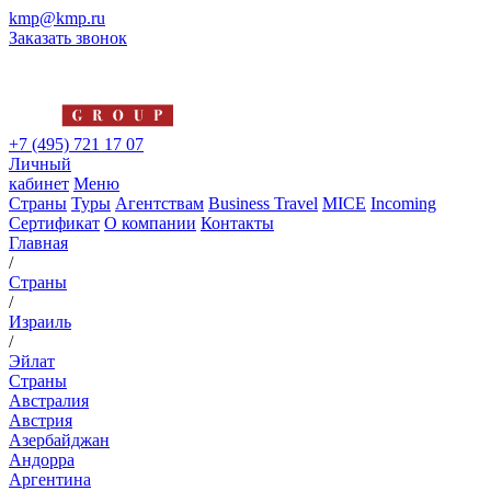
kmp@kmp.ru
Заказать звонок
+7 (495) 721 17 07
Личный
кабинет
Меню
Страны
Туры
Агентствам
Business Travel
MICE
Incoming
Сертификат
О компании
Контакты
Главная
/
Страны
/
Израиль
/
Эйлат
Страны
Австралия
Австрия
Азербайджан
Андорра
Аргентина