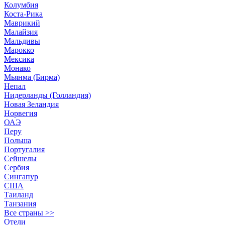
Колумбия
Коста-Рика
Маврикий
Малайзия
Мальдивы
Марокко
Мексика
Монако
Мьянма (Бирма)
Непал
Нидерланды (Голландия)
Новая Зеландия
Норвегия
ОАЭ
Перу
Польша
Португалия
Сейшелы
Сербия
Сингапур
США
Таиланд
Танзания
Все страны >>
Отели