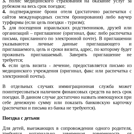
3.
полис медицинского страхования на оказание услуг за
рубежом на весь срок поездки;
4.
подтверждение брони отеля (достаточно распечатки с
сайтов международных систем бронирования) либо ваучер
турфирмы (если цель поездки - туризм);
5.
для посещения израильских родственников, друзей или
организаций – приглашение (оригинал, факс либо распечатка
письма, присланного по электронной почте). В приглашении
указываются личные данные приглашающего и
приглашаемого, цель и сроки визита, адрес, по которому будет
проживать приглашаемый. Заверять приглашение не
требуется;
6.
если цель визита - лечение, предоставляется письмо из
медицинского учреждения (оригинал, факс или распечатка с
электронной почты).
В отдельных случаях иммиграционная служба может
поинтересоваться наличием финансовых средств на весь срок
поездки. В данном случае достаточно назвать имеющуюся при
себе денежную сумму или показать банковскую карточку
(распечатки и письма из банка не требуются).
Поездка с детьми
Для детей, выезжающих в сопровождении одного родителя,
требуется нотариально заверенная доверенность от