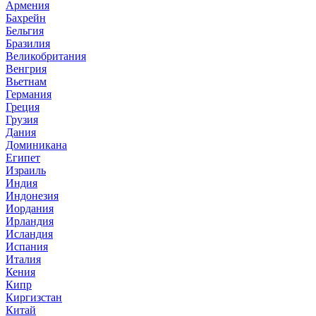
Армения
Бахрейн
Бельгия
Бразилия
Великобритания
Венгрия
Вьетнам
Германия
Греция
Грузия
Дания
Доминикана
Египет
Израиль
Индия
Индонезия
Иордания
Ирландия
Исландия
Испания
Италия
Кения
Кипр
Киргизстан
Китай