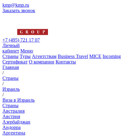
kmp@kmp.ru
Заказать звонок
+7 (495) 721 17 07
Личный
кабинет
Меню
Страны
Туры
Агентствам
Business Travel
MICE
Incoming
Сертификат
О компании
Контакты
Главная
/
Страны
/
Израиль
/
Виза в Израиль
Страны
Австралия
Австрия
Азербайджан
Андорра
Аргентина