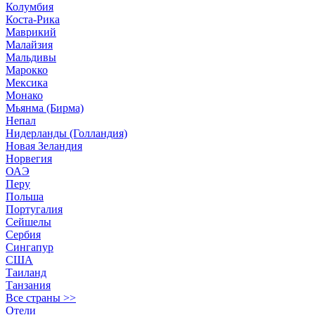
Колумбия
Коста-Рика
Маврикий
Малайзия
Мальдивы
Марокко
Мексика
Монако
Мьянма (Бирма)
Непал
Нидерланды (Голландия)
Новая Зеландия
Норвегия
ОАЭ
Перу
Польша
Португалия
Сейшелы
Сербия
Сингапур
США
Таиланд
Танзания
Все страны >>
Отели