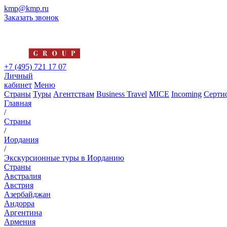
kmp@kmp.ru
Заказать звонок
+7 (495) 721 17 07
Личный
кабинет
Меню
Страны
Туры
Агентствам
Business Travel
MICE
Incoming
Серти
Главная
/
Страны
/
Иордания
/
Экскурсионные туры в Иорданию
Страны
Австралия
Австрия
Азербайджан
Андорра
Аргентина
Армения