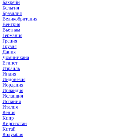
Бахрейн
Бельгия
Бразилия
Великобритания
Венгрия
Вьетнам
Германия
Греция
Грузия
Дания
Доминикана
Египет
Израиль
Индия
Индонезия
Иордания
Ирландия
Исландия
Испания
Италия
Кения
Кипр
Киргизстан
Китай
Колумбия