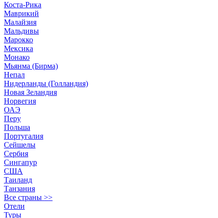
Коста-Рика
Маврикий
Малайзия
Мальдивы
Марокко
Мексика
Монако
Мьянма (Бирма)
Непал
Нидерланды (Голландия)
Новая Зеландия
Норвегия
ОАЭ
Перу
Польша
Португалия
Сейшелы
Сербия
Сингапур
США
Таиланд
Танзания
Все страны >>
Отели
Туры