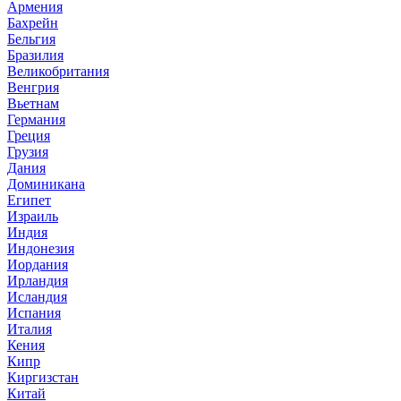
Армения
Бахрейн
Бельгия
Бразилия
Великобритания
Венгрия
Вьетнам
Германия
Греция
Грузия
Дания
Доминикана
Египет
Израиль
Индия
Индонезия
Иордания
Ирландия
Исландия
Испания
Италия
Кения
Кипр
Киргизстан
Китай