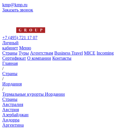
kmp@kmp.ru
Заказать звонок
+7 (495) 721 17 07
Личный
кабинет
Меню
Страны
Туры
Агентствам
Business Travel
MICE
Incoming
Сертификат
О компании
Контакты
Главная
/
Страны
/
Иордания
/
Термальные курорты Иордании
Страны
Австралия
Австрия
Азербайджан
Андорра
Аргентина