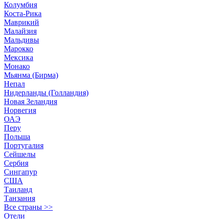
Колумбия
Коста-Рика
Маврикий
Малайзия
Мальдивы
Марокко
Мексика
Монако
Мьянма (Бирма)
Непал
Нидерланды (Голландия)
Новая Зеландия
Норвегия
ОАЭ
Перу
Польша
Португалия
Сейшелы
Сербия
Сингапур
США
Таиланд
Танзания
Все страны >>
Отели