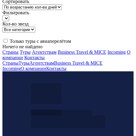
Сортировать
Фильтровать
Кол-во звезд
Только туры с авиаперелётом
Ничего не найдено
Страны
Туры
Агентствам
Business Travel & MICE
Incoming
О
компании
Контакты
Страны
Туры
Агентствам
Business Travel & MICE
Incoming
О компании
Контакты