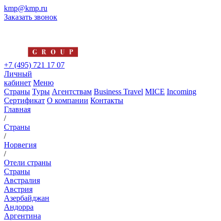
kmp@kmp.ru
Заказать звонок
+7 (495) 721 17 07
Личный
кабинет
Меню
Страны
Туры
Агентствам
Business Travel
MICE
Incoming
Сертификат
О компании
Контакты
Главная
/
Страны
/
Норвегия
/
Отели страны
Страны
Австралия
Австрия
Азербайджан
Андорра
Аргентина