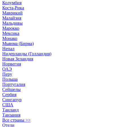
Колумбия
Коста-Рика
Маврикий
Малайзия
Мальдивы
Марокко
Мексика
Монако
Мьянма (Бирма)
Непал
Нидерланды (Голландия)
Новая Зеландия
Норвегия
ОАЭ
Перу
Польша
Португалия
Сейшелы
Сербия
Сингапур
США
Таиланд
Танзания
Все страны >>
Отели