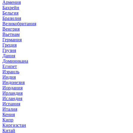
Армения
Бахрейн
Бельгия
Бразилия
Великобритания
Венгрия
Вьетнам
Германия
Греция
Грузия
Дания
Доминикана
Египет
Израиль
Индия
Индонезия
Иордания
Ирландия
Исландия
Испания
Италия
Кения
Кипр
Киргизстан
Китай