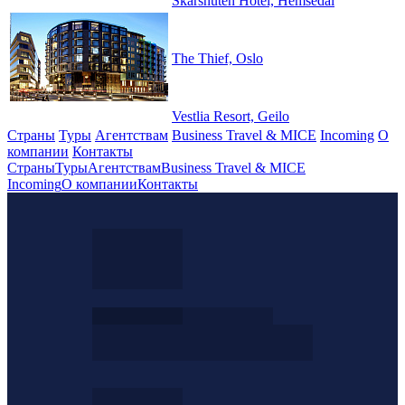
Skarsnuten Hotel, Hemsedal
The Thief, Oslo
Vestlia Resort, Geilo
Страны
Туры
Агентствам
Business Travel & MICE
Incoming
О
компании
Контакты
Страны
Туры
Агентствам
Business Travel & MICE
Incoming
О компании
Контакты