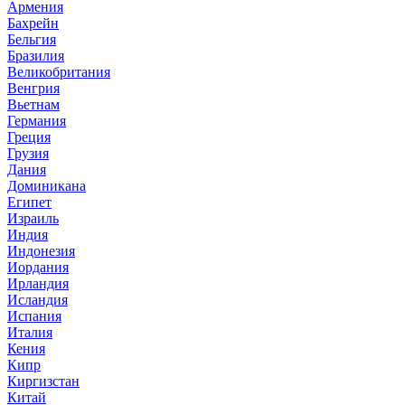
Армения
Бахрейн
Бельгия
Бразилия
Великобритания
Венгрия
Вьетнам
Германия
Греция
Грузия
Дания
Доминикана
Египет
Израиль
Индия
Индонезия
Иордания
Ирландия
Исландия
Испания
Италия
Кения
Кипр
Киргизстан
Китай