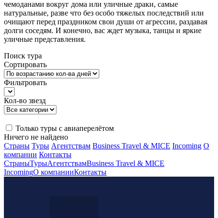
чемоданами вокруг дома или уличные драки, самые
натуральные, разве что без особо тяжелых последствий или
очищают перед праздником свои души от агрессии, раздавая
долги соседям. И конечно, вас ждет музыка, танцы и яркие
уличные представления.
Поиск тура
Сортировать
Фильтровать
Кол-во звезд
Только туры с авиаперелётом
Ничего не найдено
Страны
Туры
Агентствам
Business Travel & MICE
Incoming
О
компании
Контакты
Страны
Туры
Агентствам
Business Travel & MICE
Incoming
О компании
Контакты