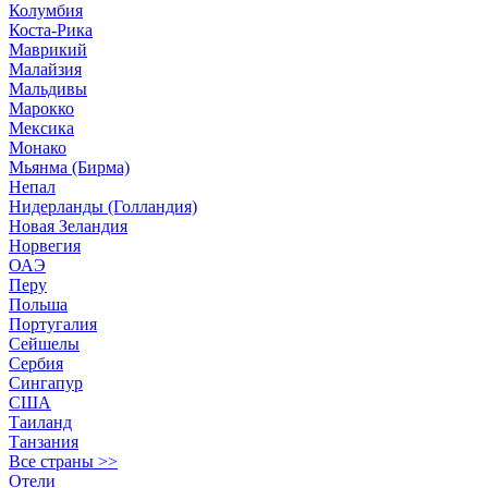
Колумбия
Коста-Рика
Маврикий
Малайзия
Мальдивы
Марокко
Мексика
Монако
Мьянма (Бирма)
Непал
Нидерланды (Голландия)
Новая Зеландия
Норвегия
ОАЭ
Перу
Польша
Португалия
Сейшелы
Сербия
Сингапур
США
Таиланд
Танзания
Все страны >>
Отели