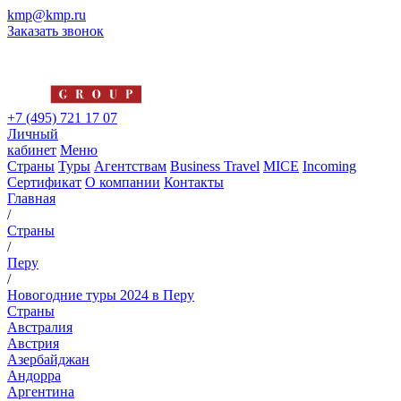
kmp@kmp.ru
Заказать звонок
+7 (495) 721 17 07
Личный
кабинет
Меню
Страны
Туры
Агентствам
Business Travel
MICE
Incoming
Сертификат
О компании
Контакты
Главная
/
Страны
/
Перу
/
Новогодние туры 2024 в Перу
Страны
Австралия
Австрия
Азербайджан
Андорра
Аргентина