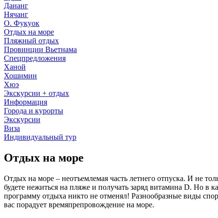
Дананг
Нячанг
О. Фукуок
Отдых на море
Пляжный отдых
Провинции Вьетнама
Спецпредложения
Ханой
Хошимин
Хюэ
Экскурсии + отдых
Информация
Города и курорты
Экскурсии
Виза
Индивидуальный тур
Отдых на море
Отдых на море – неотъемлемая часть летнего отпуска. И не тол
будете нежиться на пляже и получать заряд витамина D. Но в 
программу отдыха никто не отменял! Разнообразные виды спор
вас порадует времяпрепровождение на море.