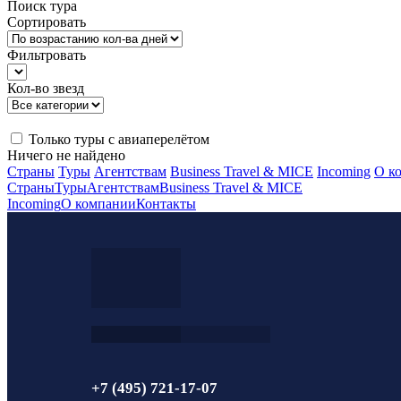
Поиск тура
Сортировать
Фильтровать
Кол-во звезд
Только туры с авиаперелётом
Ничего не найдено
Страны
Туры
Агентствам
Business Travel & MICE
Incoming
О к
Страны
Туры
Агентствам
Business Travel & MICE
Incoming
О компании
Контакты
+7 (495) 721-17-07