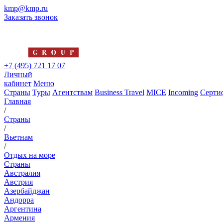
kmp@kmp.ru
Заказать звонок
+7 (495) 721 17 07
Личный
кабинет
Меню
Страны
Туры
Агентствам
Business Travel
MICE
Incoming
Серти
Главная
/
Страны
/
Вьетнам
/
Отдых на море
Страны
Австралия
Австрия
Азербайджан
Андорра
Аргентина
Армения