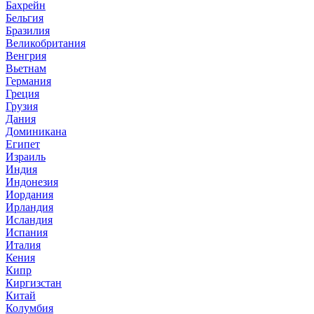
Бахрейн
Бельгия
Бразилия
Великобритания
Венгрия
Вьетнам
Германия
Греция
Грузия
Дания
Доминикана
Египет
Израиль
Индия
Индонезия
Иордания
Ирландия
Исландия
Испания
Италия
Кения
Кипр
Киргизстан
Китай
Колумбия