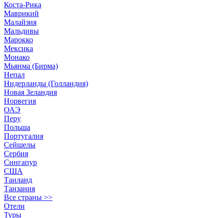
Коста-Рика
Маврикий
Малайзия
Мальдивы
Марокко
Мексика
Монако
Мьянма (Бирма)
Непал
Нидерланды (Голландия)
Новая Зеландия
Норвегия
ОАЭ
Перу
Польша
Португалия
Сейшелы
Сербия
Сингапур
США
Таиланд
Танзания
Все страны >>
Отели
Туры