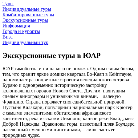
Туры
Индивидуальные туры
Комбинированные туры
Экскурсионные туры
Информация
Города и курорты
Виза
Индивидуальный тур
Экскурсионные туры в ЮАР
ЮАР самобытна и ни на кого не похожа. Одним своим боком,
тем, что хранит яркие домики квартала Бо-Каап в Кейптауне,
напоминает разноцветные строения венецианского острова
Бурано и одновременно историческую застройку
колониальных городов Нового Света. Другим, пахнущим
спелым виноградом и уникальными винами, – далекую
Францию. Страна поражает сногсшибательной природой.
Пустыня Калахари, популярный национальный парк Крюгер
с самыми знаменитыми обитателями африканского
континента, река из сказки Лимпопо, каньон реки Блайд, мыс
Доброй Надежды, Драконовы горы, известный пляж Боулдерс,
населенный смешными пингвинами, – лишь часть ее
природных чудес.