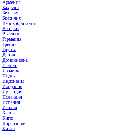
Армения
Бахрейн
Бельгия
Бразилия
Великобритания
Венгрия
Вьетнам
Германия
Греция
Грузия
Дания
Доминикана
Египет
Израиль
Индия
Индонезия
Иордания
Ирландия
Исландия
Испания
Италия
Кения
Кипр
Киргизстан
Китай