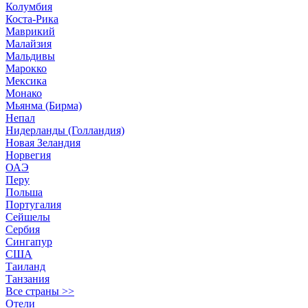
Колумбия
Коста-Рика
Маврикий
Малайзия
Мальдивы
Марокко
Мексика
Монако
Мьянма (Бирма)
Непал
Нидерланды (Голландия)
Новая Зеландия
Норвегия
ОАЭ
Перу
Польша
Португалия
Сейшелы
Сербия
Сингапур
США
Таиланд
Танзания
Все страны >>
Отели