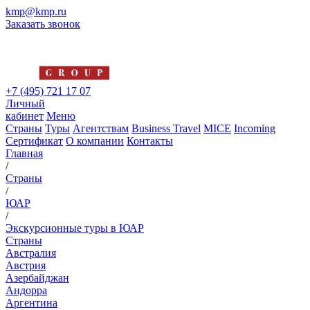
kmp@kmp.ru
Заказать звонок
+7 (495) 721 17 07
Личный
кабинет
Меню
Страны
Туры
Агентствам
Business Travel
MICE
Incoming
Сертификат
О компании
Контакты
Главная
/
Страны
/
ЮАР
/
Экскурсионные туры в ЮАР
Страны
Австралия
Австрия
Азербайджан
Андорра
Аргентина