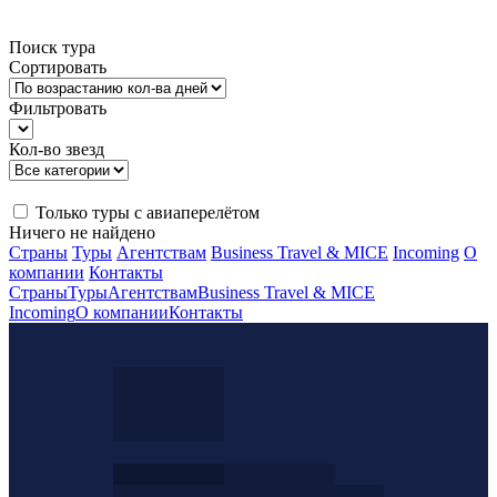
Поиск тура
Сортировать
Фильтровать
Кол-во звезд
Только туры с авиаперелётом
Ничего не найдено
Страны
Туры
Агентствам
Business Travel & MICE
Incoming
О
компании
Контакты
Страны
Туры
Агентствам
Business Travel & MICE
Incoming
О компании
Контакты