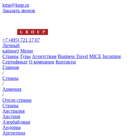
kmp@kmp.ru
Заказать звонок
+7 (495) 721 17 07
Личный
кабинет
Меню
Страны
Туры
Агентствам
Business Travel
MICE
Incoming
Сертификат
О компании
Контакты
Главная
/
Страны
/
Армения
/
Отели страны
Страны
Австралия
Австрия
Азербайджан
Андорра
Аргентина