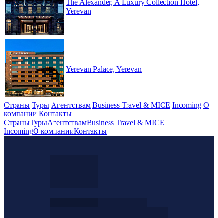
The Alexander, A Luxury Collection Hotel,
Yerevan
Yerevan Palace, Yerevan
Страны
Туры
Агентствам
Business Travel & MICE
Incoming
О
компании
Контакты
Страны
Туры
Агентствам
Business Travel & MICE
Incoming
О компании
Контакты