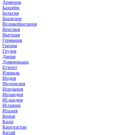
Армения
Бахрейн
Бельгия
Бразилия
Великобритания
Венгрия
Вьетнам
Германия
Греция
Грузия
Дания
Доминикана
Египет
Израиль
Индия
Индонезия
Иордания
Ирландия
Исландия
Испания
Италия
Кения
Кипр
Киргизстан
Китай