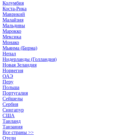
Колумбия
Коста-Рика
Маврикий
Малайзия
Мальдивы
Марокко
Мексика
Монако
Мьянма (Бирма)
Непал
Нидерланды (Голландия)
Новая Зеландия
Норвегия
ОАЭ
Перу
Польша
Португалия
Сейшелы
Сербия
Сингапур
США
Таиланд
Танзания
Все страны >>
Отели