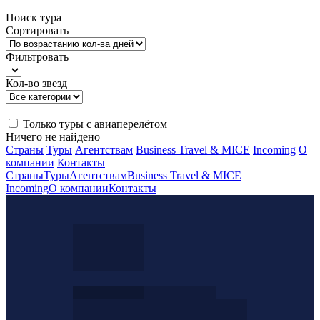
Поиск тура
Сортировать
Фильтровать
Кол-во звезд
Только туры с авиаперелётом
Ничего не найдено
Страны
Туры
Агентствам
Business Travel & MICE
Incoming
О
компании
Контакты
Страны
Туры
Агентствам
Business Travel & MICE
Incoming
О компании
Контакты