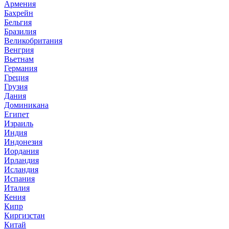
Армения
Бахрейн
Бельгия
Бразилия
Великобритания
Венгрия
Вьетнам
Германия
Греция
Грузия
Дания
Доминикана
Египет
Израиль
Индия
Индонезия
Иордания
Ирландия
Исландия
Испания
Италия
Кения
Кипр
Киргизстан
Китай