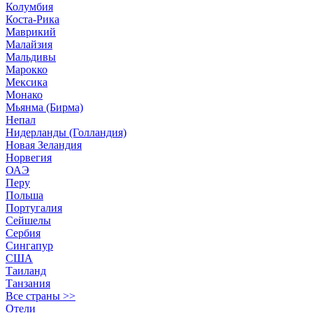
Колумбия
Коста-Рика
Маврикий
Малайзия
Мальдивы
Марокко
Мексика
Монако
Мьянма (Бирма)
Непал
Нидерланды (Голландия)
Новая Зеландия
Норвегия
ОАЭ
Перу
Польша
Португалия
Сейшелы
Сербия
Сингапур
США
Таиланд
Танзания
Все страны >>
Отели