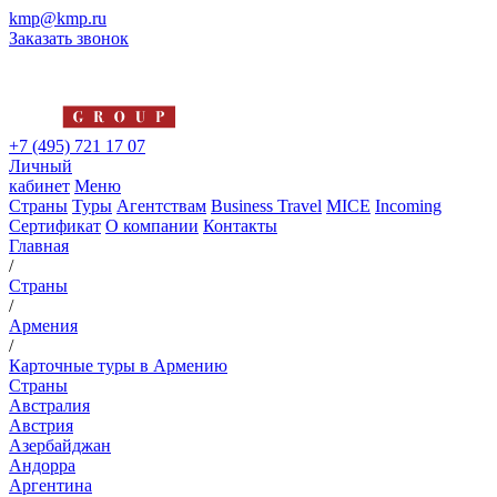
kmp@kmp.ru
Заказать звонок
+7 (495) 721 17 07
Личный
кабинет
Меню
Страны
Туры
Агентствам
Business Travel
MICE
Incoming
Сертификат
О компании
Контакты
Главная
/
Страны
/
Армения
/
Карточные туры в Армению
Страны
Австралия
Австрия
Азербайджан
Андорра
Аргентина