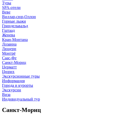
Туры
SPA-отели
Веве
Виллар-сюр-Оллон
Горные лыжи
Гриндельвальд
Гштаад
Женева
Кран-Монтана
Лозанна
Люцерн
Монтрё
Саас-Фе
Санкт-Мориц
Церматт
Цюрих
Экскурсионные туры
Информация
Города и курорты
Экскурсии
Виза
Индивидуальный тур
Санкт-Мориц