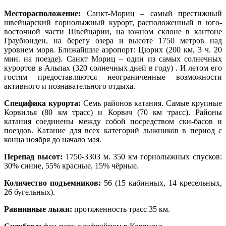
Месторасположение:
Санкт-Мориц – самый престижный
швейцарский горнолыжный курорт, расположенный в юго-
восточной части Швейцарии, на южном склоне в кантоне
Граубюнден, на берегу озера и высоте 1750 метров над
уровнем моря. Ближайшие аэропорт: Цюрих (200 км, 3 ч. 20
мин. на поезде). Санкт Мориц – один из самых солнечных
курортов в Альпах (320 солнечных дней в году) . И летом его
гостям предоставляются неограниченные возможности
активного и познавательного отдыха.
Специфика курорта:
Семь районов катания. Самые крупные
Корвилья (80 км трасс) и Корвач (70 км трасс). Районы
катания соединены между собой посредством ски-басов и
поездов. Катание для всех категорий лыжников в период с
конца ноября до начало мая.
Перепад высот:
1750-3303 м. 350 км горнолыжных спусков:
30% синие, 55% красные, 15% чёрные.
Количество подъемников:
56 (15 кабинных, 14 кресельных,
26 бугельных).
Равнинные лыжи:
протяженность трасс 35 км.