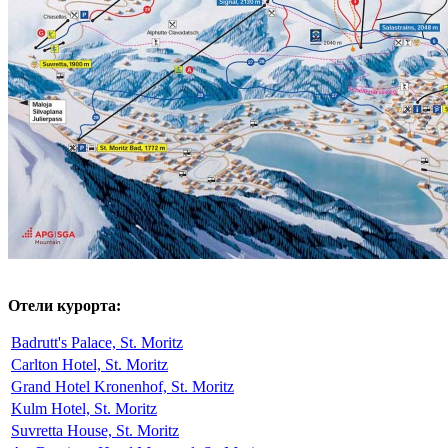
Отели курорта:
Badrutt's Palace, St. Moritz
Carlton Hotel, St. Moritz
Grand Hotel Kronenhof, St. Moritz
Kulm Hotel, St. Moritz
Suvretta House, St. Moritz