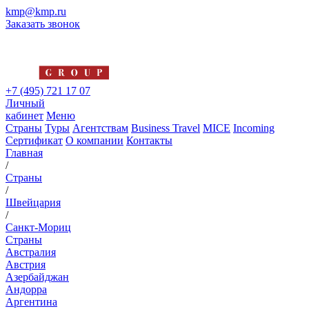
kmp@kmp.ru
Заказать звонок
+7 (495) 721 17 07
Личный
кабинет
Меню
Страны
Туры
Агентствам
Business Travel
MICE
Incoming
Сертификат
О компании
Контакты
Главная
/
Страны
/
Швейцария
/
Санкт-Мориц
Страны
Австралия
Австрия
Азербайджан
Андорра
Аргентина