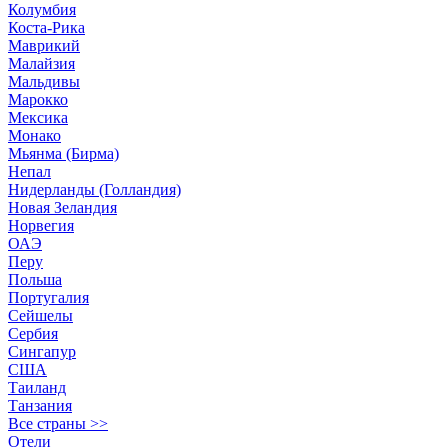
Колумбия
Коста-Рика
Маврикий
Малайзия
Мальдивы
Марокко
Мексика
Монако
Мьянма (Бирма)
Непал
Нидерланды (Голландия)
Новая Зеландия
Норвегия
ОАЭ
Перу
Польша
Португалия
Сейшелы
Сербия
Сингапур
США
Таиланд
Танзания
Все страны >>
Отели