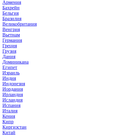
Армения
Бахрейн
Бельгия
Бразилия
Великобритания
Венгрия
Вьетнам
Германия
Греция
Грузия
Дания
Доминикана
Египет
Израиль
Индия
Индонезия
Иордания
Ирландия
Исландия
Испания
Италия
Кения
Кипр
Киргизстан
Китай