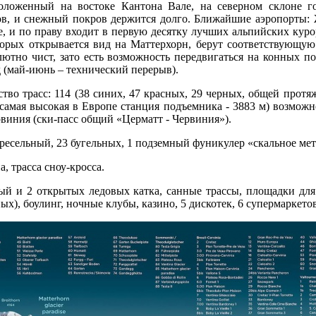
оложенный на востоке Кантона Вале, на северном склоне г
, и снежный покров держится долго. Ближайшие аэропорты: Жен
 и по праву входит в первую десятку лучших альпийских курор
оторых открывается вид на Маттерхорн, берут соответствующу
ютно чист, зато есть возможность передвигаться на конных пов
 (май-июнь – технический перерыв).
ство трасс: 114 (38 синих, 47 красных, 29 черных, общей протя
самая высокая в Европе станция подъемника - 3883 м) возможн
виния (ски-пасс общий «Церматт - Червиния»).
ресельный, 23 бугельных, 1 подземный фуникулер «скальное метр
а, трасса сноу-кросса.
ый и 2 открытых ледовых катка, санные трассы, площадки для
ных), боулинг, ночные клубы, казино, 5 дискотек, 6 супермаркето