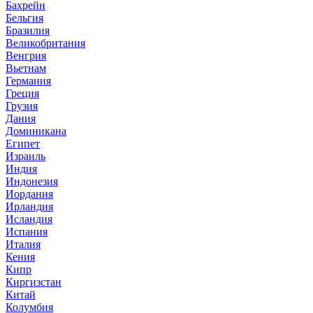
Бахрейн
Бельгия
Бразилия
Великобритания
Венгрия
Вьетнам
Германия
Греция
Грузия
Дания
Доминикана
Египет
Израиль
Индия
Индонезия
Иордания
Ирландия
Исландия
Испания
Италия
Кения
Кипр
Киргизстан
Китай
Колумбия