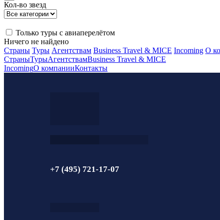
Кол-во звезд
Только туры с авиаперелётом
Ничего не найдено
Страны
Туры
Агентствам
Business Travel & MICE
Incoming
О к
Страны
Туры
Агентствам
Business Travel & MICE
Incoming
О компании
Контакты
+7 (495) 721-17-07