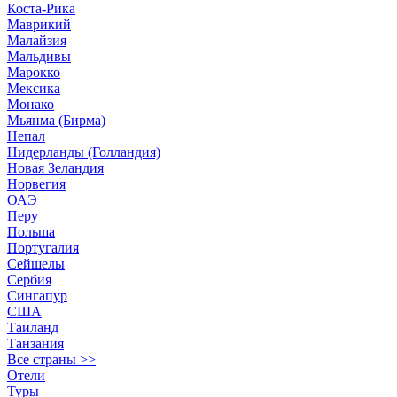
Коста-Рика
Маврикий
Малайзия
Мальдивы
Марокко
Мексика
Монако
Мьянма (Бирма)
Непал
Нидерланды (Голландия)
Новая Зеландия
Норвегия
ОАЭ
Перу
Польша
Португалия
Сейшелы
Сербия
Сингапур
США
Таиланд
Танзания
Все страны >>
Отели
Туры