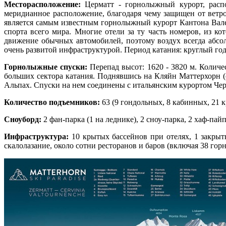
Месторасположение:
Церматт - горнолыжный курорт, расп
меридианное расположение, благодаря чему защищен от ветров
является самым известным горнолыжный курорт Кантона Вале,
спорта всего мира. Многие отели за ту часть номеров, из к
движение обычных автомобилей, поэтому воздух всегда абсол
очень развитой инфраструктурой. Период катания: круглый год
Горнолыжные спуски:
Перепад высот: 1620 - 3820 м. Количе
больших сектора катания. Поднявшись на Кляйн Маттерхорн (
Альпах. Спуски на нем соединены с итальянским курортом Чер
Количество подъемников:
63 (9 гондольных, 8 кабинных, 21 к
Сноуборд:
2 фан-парка (1 на леднике), 2 сноу-парка, 2 хаф-пайп
Инфраструктура:
10 крытых бассейнов при отелях, 1 закрыт
скалолазание, около сотни ресторанов и баров (включая 38 гор