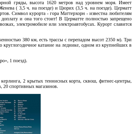
орной гряды, высота 1620 метров над уровнем моря. Имеет
ева ( 3,5 ч. на поезде) и Цюрих (3,5 ч. на поезде). Церматт
тов. Символ курорта - гора Маттерхорн - известна любителям
ю доплату и она того стоит! В Церматте полностью запрещено
озках, электромобиле или электроавтобусах. Курорт славится
женностью 380 км, есть трассы с перепадом высот 2350 м). Три
о круглогодичное катание на леднике, одном из крупнейших в
о», 1 поезд).
 керлинга, 2 крытых теннисных корта, сквош, фитнес-центры,
в, 20 спортивных магазинов.