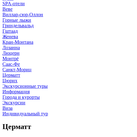
SPA-отели
Веве
Виллар-сюр-Оллон
Горные лыжи
Гриндельвальд
Гштаад
Женева
Кран-Монтана
Лозанна
Люцерн
Монтрё
Саас-Фе
Санкт-Мориц
Церматт
Цюрих
Экскурсионные туры
Информация
Города и курорты
Экскурсии
Виза
Индивидуальный тур
Церматт