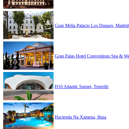
Gran Melia Palacio Los Duques, Madrid
Gran Palas Hotel Conventions Spa & We
H10 Atlantic Sunset, Tenerife
Hacienda Na Xamena, Ibiza