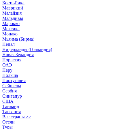
Коста-Рика
Маврикий
Малайзия
Мальдивы
Марокко
Мексика
Монако
Мьянма (Бирма)
Непал
Нидерланды (Голландия)
Новая Зеландия
Норвегия
ОАЭ
Перу
Польша
Португалия
Сейшелы
Сербия
Сингапур
США
Таиланд
Танзания
Все страны >>
Отели
Туры