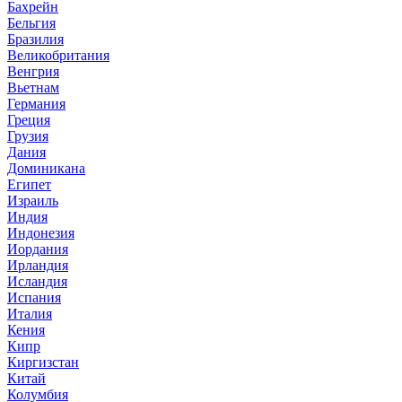
Бахрейн
Бельгия
Бразилия
Великобритания
Венгрия
Вьетнам
Германия
Греция
Грузия
Дания
Доминикана
Египет
Израиль
Индия
Индонезия
Иордания
Ирландия
Исландия
Испания
Италия
Кения
Кипр
Киргизстан
Китай
Колумбия