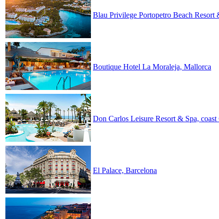
Blau Privilege Portopetro Beach Resort 
Boutique Hotel La Moraleja, Mallorca
Don Carlos Leisure Resort & Spa, coast
El Palace, Barcelona