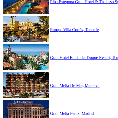
Elba Estepona Gran Hotel & Thalasso Sp
Europe Villa Cortés, Tenerife
Gran Hotel Bahia del Duque Resort, Ten
Gran Meliá De Mar, Mallorca
Gran Melia Fenix, Madrid