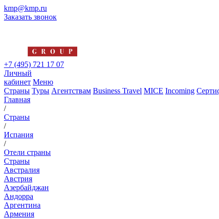
kmp@kmp.ru
Заказать звонок
+7 (495) 721 17 07
Личный
кабинет
Меню
Страны
Туры
Агентствам
Business Travel
MICE
Incoming
Серти
Главная
/
Страны
/
Испания
/
Отели страны
Страны
Австралия
Австрия
Азербайджан
Андорра
Аргентина
Армения