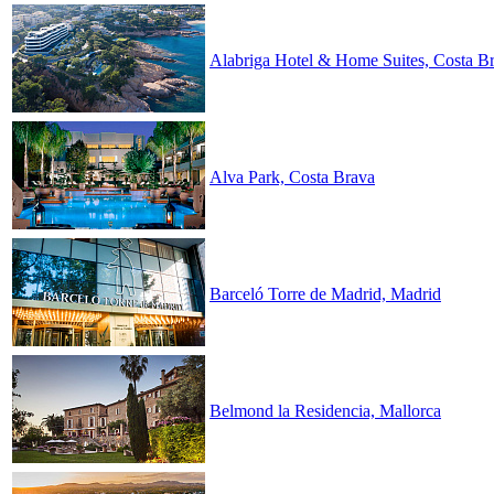
Alabriga Hotel & Home Suites, Costa B
Alva Park, Costa Brava
Barceló Torre de Madrid, Madrid
Belmond la Residencia, Mallorca