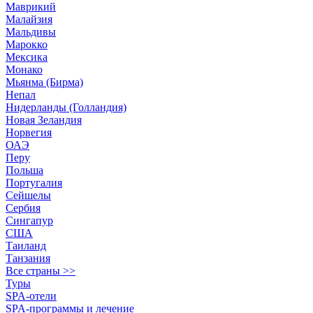
Маврикий
Малайзия
Мальдивы
Марокко
Мексика
Монако
Мьянма (Бирма)
Непал
Нидерланды (Голландия)
Новая Зеландия
Норвегия
ОАЭ
Перу
Польша
Португалия
Сейшелы
Сербия
Сингапур
США
Таиланд
Танзания
Все страны >>
Туры
SPA-отели
SPA-программы и лечение