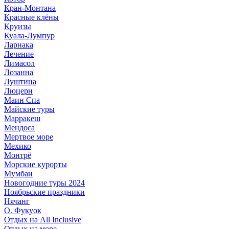
Кран-Монтана
Красные клёны
Круизы
Куала-Лумпур
Ларнака
Лечение
Лимасол
Лозанна
Луштица
Люцерн
Маин Спа
Майские туры
Марракеш
Мендоса
Мертвое море
Мехико
Монтрё
Морские курорты
Мумбаи
Новогодние туры 2024
Ноябрьские праздники
Нячанг
О. Фукуок
Отдых на All Inclusive
Отдых на море