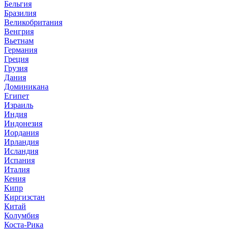
Бельгия
Бразилия
Великобритания
Венгрия
Вьетнам
Германия
Греция
Грузия
Дания
Доминикана
Египет
Израиль
Индия
Индонезия
Иордания
Ирландия
Исландия
Испания
Италия
Кения
Кипр
Киргизстан
Китай
Колумбия
Коста-Рика