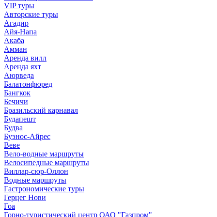
VIP туры
Авторские туры
Агадир
Айя-Напа
Акаба
Амман
Аренда вилл
Аренда яхт
Аюрведа
Балатонфюред
Бангкок
Бечичи
Бразильский карнавал
Будапешт
Будва
Буэнос-Айрес
Веве
Вело-водные маршруты
Велосипедные маршруты
Виллар-сюр-Оллон
Водные маршруты
Гастрономические туры
Герцег Нови
Гоа
Горно-туристический центр ОАО "Газпром"