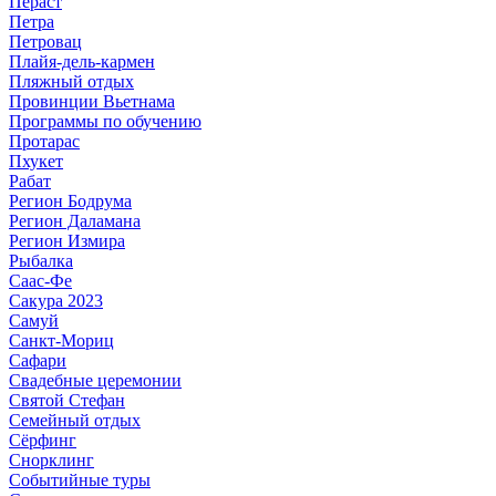
Пераст
Петра
Петровац
Плайя-дель-кармен
Пляжный отдых
Провинции Вьетнама
Программы по обучению
Протарас
Пхукет
Рабат
Регион Бодрума
Регион Даламана
Регион Измира
Рыбалка
Саас-Фе
Сакура 2023
Самуй
Санкт-Мориц
Сафари
Свадебные церемонии
Святой Стефан
Семейный отдых
Сёрфинг
Снорклинг
Событийные туры