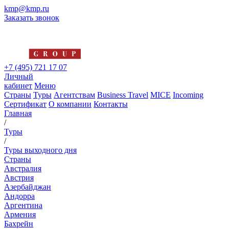
kmp@kmp.ru
Заказать звонок
+7 (495) 721 17 07
Личный
кабинет
Меню
Страны
Туры
Агентствам
Business Travel
MICE
Incoming
Сертификат
О компании
Контакты
Главная
/
Туры
/
Туры выходного дня
Страны
Австралия
Австрия
Азербайджан
Андорра
Аргентина
Армения
Бахрейн