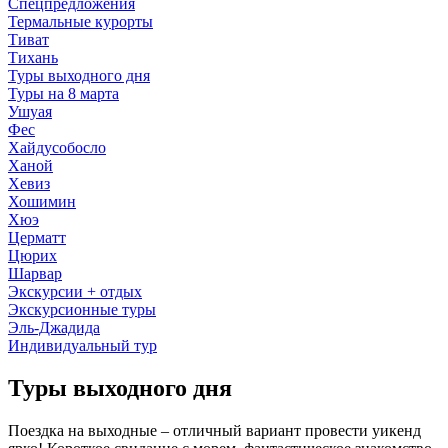
Спецпредложения
Термальные курорты
Тиват
Тихань
Туры выходного дня
Туры на 8 марта
Ушуая
Фес
Хайдусобосло
Ханой
Хевиз
Хошимин
Хюэ
Церматт
Цюрих
Шарвар
Экскурсии + отдых
Экскурсионные туры
Эль-Джадида
Индивидуальный тур
Туры выходного дня
Поездка на выходные – отличный вариант провести уикенд