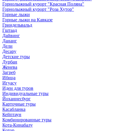
Горнолыжный курорт "Красная Поляна"
Горнолыжный курорт "Роза Хутор"
Горные лыжи
Горные лыжи на Кавказе
Гриндельвальд
Гштаад
Дайвинг
Дананг
Дели
Десару
Детские туры
Дурбан
Женева
Загреб
Ибица
Игуасу
Идеи для туров
Индивидуальные туры
Йоханнесбург
Карточные туры
Касабланка
Кейптаун
Комбинированные туры
Кота-Кинабалу
Котор