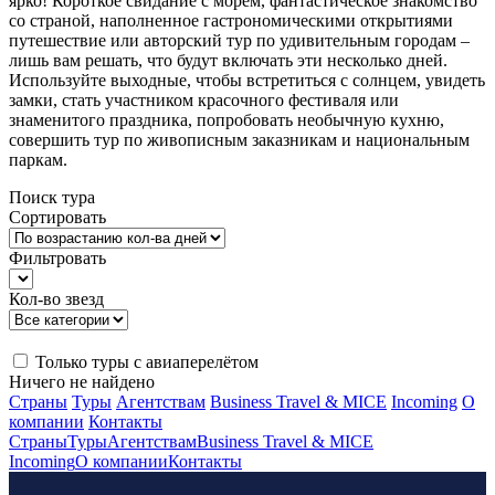
ярко! Короткое свидание с морем, фантастическое знакомство
со страной, наполненное гастрономическими открытиями
путешествие или авторский тур по удивительным городам –
лишь вам решать, что будут включать эти несколько дней.
Используйте выходные, чтобы встретиться с солнцем, увидеть
замки, стать участником красочного фестиваля или
знаменитого праздника, попробовать необычную кухню,
совершить тур по живописным заказникам и национальным
паркам.
Поиск тура
Сортировать
Фильтровать
Кол-во звезд
Только туры с авиаперелётом
Ничего не найдено
Страны
Туры
Агентствам
Business Travel & MICE
Incoming
О
компании
Контакты
Страны
Туры
Агентствам
Business Travel & MICE
Incoming
О компании
Контакты