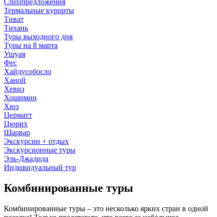
Спецпредложения
Термальные курорты
Тиват
Тихань
Туры выходного дня
Туры на 8 марта
Ушуая
Фес
Хайдусобосло
Ханой
Хевиз
Хошимин
Хюэ
Церматт
Цюрих
Шарвар
Экскурсии + отдых
Экскурсионные туры
Эль-Джадида
Индивидуальный тур
Комбинированные туры
Комбинированные туры – это несколько ярких стран в одной