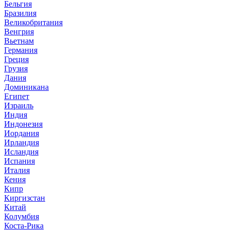
Бельгия
Бразилия
Великобритания
Венгрия
Вьетнам
Германия
Греция
Грузия
Дания
Доминикана
Египет
Израиль
Индия
Индонезия
Иордания
Ирландия
Исландия
Испания
Италия
Кения
Кипр
Киргизстан
Китай
Колумбия
Коста-Рика