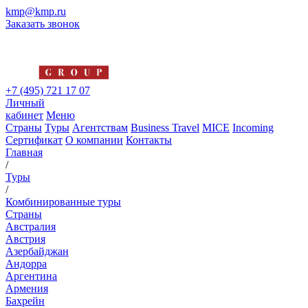
kmp@kmp.ru
Заказать звонок
+7 (495) 721 17 07
Личный
кабинет
Меню
Страны
Туры
Агентствам
Business Travel
MICE
Incoming
Сертификат
О компании
Контакты
Главная
/
Туры
/
Комбинированные туры
Страны
Австралия
Австрия
Азербайджан
Андорра
Аргентина
Армения
Бахрейн