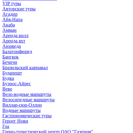
VIP туры
Авторские туры
Агадир
Айя-Напа
Акаба
Амман
Аренда вилл
Аренда яхт
Аюрведа
Балатонфюред
Бангкок
Бечичи
Бразильский карнавал
Будапешт
Будва
Буэнос-Айрес
Веве
Вело-водные маршруты
Велосипедные маршруты
Виллар-сюр-Оллон
Водные маршруты
Гастрономические туры
Герцег Нови
Гоа
Горно-туристический центр ОАО "Газпром"