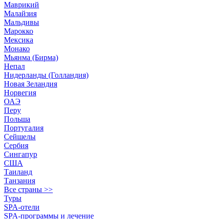
Маврикий
Малайзия
Мальдивы
Марокко
Мексика
Монако
Мьянма (Бирма)
Непал
Нидерланды (Голландия)
Новая Зеландия
Норвегия
ОАЭ
Перу
Польша
Португалия
Сейшелы
Сербия
Сингапур
США
Таиланд
Танзания
Все страны >>
Туры
SPA-отели
SPA-программы и лечение