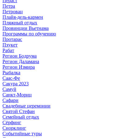
Пераст
Петра
Петровац
Плайя-дель-кармен
Пляжный отдых
Провинции Вьетнама
Программы по обучению
Протарас
Пхукет
Рабат
Регион Бодрума
Регион Даламана
Регион Измира
Рыбалка
Саас-Фе
Сакура 2023
Самуй
Санкт-Мориц
Сафари
Свадебные церемонии
Святой Стефан
Семейный отдых
Сёрфинг
Снорклинг
Событийные туры