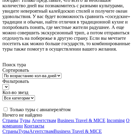
поездке! Только представьте, что всего за небольшое
количество дней вы познакомитесь с разными культурами,
увидите невероятный калейдоскоп стилей и получите океан
удовольствия. У вас будет возможность сравнить «соседские»
традиции и обычаи, найти отличия в традиционной кухне и
попробовать понять, где местные жители радушнее. А еще
можно совершить экскурсионный трип, а потом отправиться
отдохнуть на побережье в другую страну. Если вы мечтаете
посетить как можно больше государств, то комбинированные
туры также помогут в осуществлении вашего желания.
Поиск тура
Сортировать
Фильтровать
Кол-во звезд
Только туры с авиаперелётом
Ничего не найдено
Страны
Туры
Агентствам
Business Travel & MICE
Incoming
О
компании
Контакты
Страны
Туры
Агентствам
Business Travel & MICE