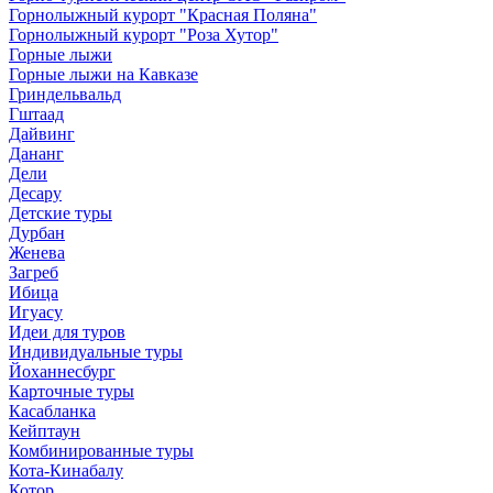
Горнолыжный курорт "Красная Поляна"
Горнолыжный курорт "Роза Хутор"
Горные лыжи
Горные лыжи на Кавказе
Гриндельвальд
Гштаад
Дайвинг
Дананг
Дели
Десару
Детские туры
Дурбан
Женева
Загреб
Ибица
Игуасу
Идеи для туров
Индивидуальные туры
Йоханнесбург
Карточные туры
Касабланка
Кейптаун
Комбинированные туры
Кота-Кинабалу
Котор