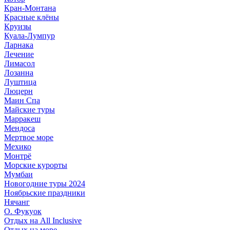
Кран-Монтана
Красные клёны
Круизы
Куала-Лумпур
Ларнака
Лечение
Лимасол
Лозанна
Луштица
Люцерн
Маин Спа
Майские туры
Марракеш
Мендоса
Мертвое море
Мехико
Монтрё
Морские курорты
Мумбаи
Новогодние туры 2024
Ноябрьские праздники
Нячанг
О. Фукуок
Отдых на All Inclusive
Отдых на море