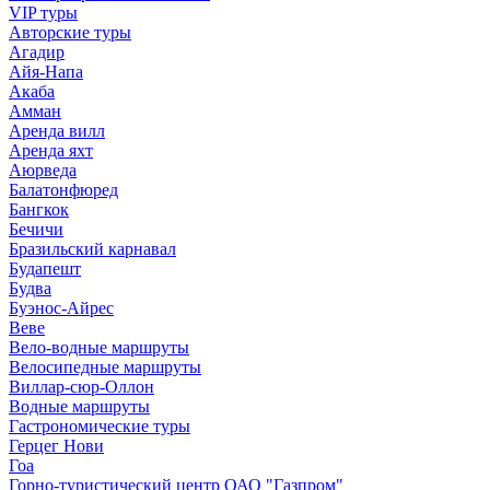
VIP туры
Авторские туры
Агадир
Айя-Напа
Акаба
Амман
Аренда вилл
Аренда яхт
Аюрведа
Балатонфюред
Бангкок
Бечичи
Бразильский карнавал
Будапешт
Будва
Буэнос-Айрес
Веве
Вело-водные маршруты
Велосипедные маршруты
Виллар-сюр-Оллон
Водные маршруты
Гастрономические туры
Герцег Нови
Гоа
Горно-туристический центр ОАО "Газпром"