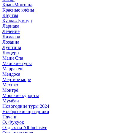
Кран-Монтана
Красные клёны
Круизы
Куала-Лумпур
Ларнака
Лечение
Лимасол
Лозанна
Луштица
Люцерн
Маин Спа
Майские туры
Марракеш
Мендоса
Мертвое море
Мехико
Монтрё
Морские курорты
Мумбаи
Новогодние туры 2024
Ноябрьские праздники
Нячанг
О. Фукуок
Отдых на All Inclusive
Отдых на море