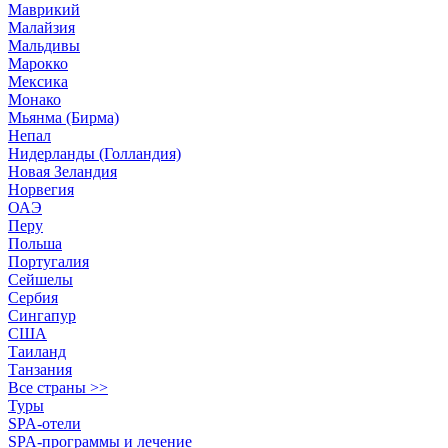
Маврикий
Малайзия
Мальдивы
Марокко
Мексика
Монако
Мьянма (Бирма)
Непал
Нидерланды (Голландия)
Новая Зеландия
Норвегия
ОАЭ
Перу
Польша
Португалия
Сейшелы
Сербия
Сингапур
США
Таиланд
Танзания
Все страны >>
Туры
SPA-отели
SPA-программы и лечение