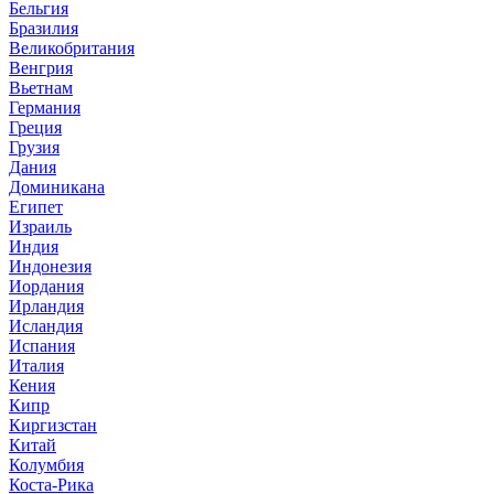
Бельгия
Бразилия
Великобритания
Венгрия
Вьетнам
Германия
Греция
Грузия
Дания
Доминикана
Египет
Израиль
Индия
Индонезия
Иордания
Ирландия
Исландия
Испания
Италия
Кения
Кипр
Киргизстан
Китай
Колумбия
Коста-Рика