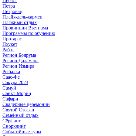
Пераст
Петра
Петровац
Плайя-дель-кармен
Пляжный отдых
Провинции Вьетнама
Программы по обучению
Протарас
Пхукет
Рабат
Регион Бодрума
Регион Даламана
Регион Измира
Рыбалка
Саас-Фе
Сакура 2023
Самуй
Санкт-Мориц
Сафари
Свадебные церемонии
Святой Стефан
Семейный отдых
Сёрфинг
Снорклинг
Событийные туры