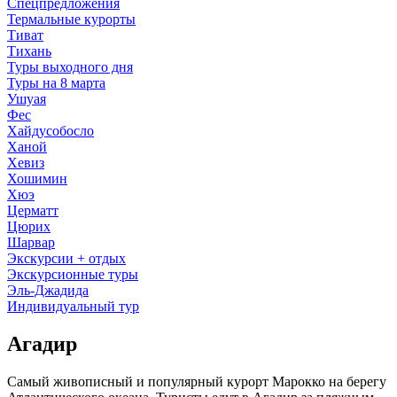
Спецпредложения
Термальные курорты
Тиват
Тихань
Туры выходного дня
Туры на 8 марта
Ушуая
Фес
Хайдусобосло
Ханой
Хевиз
Хошимин
Хюэ
Церматт
Цюрих
Шарвар
Экскурсии + отдых
Экскурсионные туры
Эль-Джадида
Индивидуальный тур
Агадир
Самый живописный и популярный курорт Марокко на берегу