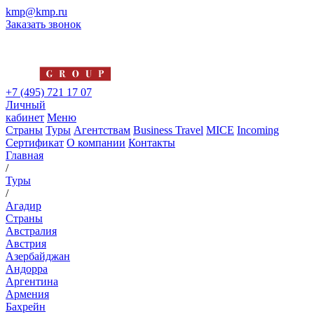
kmp@kmp.ru
Заказать звонок
+7 (495) 721 17 07
Личный
кабинет
Меню
Страны
Туры
Агентствам
Business Travel
MICE
Incoming
Сертификат
О компании
Контакты
Главная
/
Туры
/
Агадир
Страны
Австралия
Австрия
Азербайджан
Андорра
Аргентина
Армения
Бахрейн