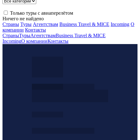
Только туры с авиаперелётом
Ничего не найдено
Страны
Туры
Агентствам
Business Travel & MICE
Incoming
О
компании
Контакты
Страны
Туры
Агентствам
Business Travel & MICE
Incoming
О компании
Контакты