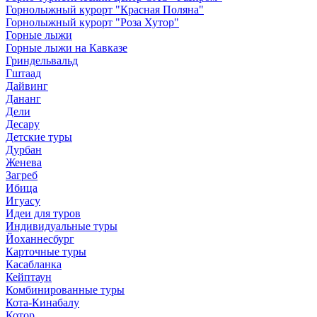
Горнолыжный курорт "Красная Поляна"
Горнолыжный курорт "Роза Хутор"
Горные лыжи
Горные лыжи на Кавказе
Гриндельвальд
Гштаад
Дайвинг
Дананг
Дели
Десару
Детские туры
Дурбан
Женева
Загреб
Ибица
Игуасу
Идеи для туров
Индивидуальные туры
Йоханнесбург
Карточные туры
Касабланка
Кейптаун
Комбинированные туры
Кота-Кинабалу
Котор