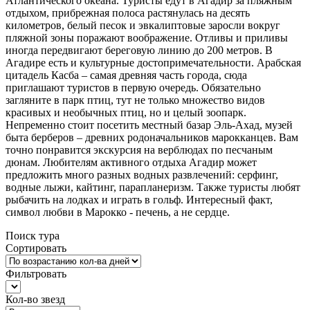
Атлантического океана. Туристы едут в Агадир за пляжным
отдыхом, прибрежная полоса растянулась на десять
километров, белый песок и эвкалиптовые заросли вокруг
пляжной зоны поражают воображение. Отливы и приливы
иногда передвигают береговую линию до 200 метров. В
Агадире есть и культурные достопримечательности. Арабская
цитадель Касба – самая древняя часть города, сюда
приглашают туристов в первую очередь. Обязательно
загляните в парк птиц, тут не только множество видов
красивых и необычных птиц, но и целый зоопарк.
Непременно стоит посетить местный базар Эль-Ахад, музей
быта берберов – древних родоначальников марокканцев. Вам
точно понравится экскурсия на верблюдах по песчаным
дюнам. Любителям активного отдыха Агадир может
предложить много разных водных развлечений: серфинг,
водные лыжи, кайтинг, парапланеризм. Также туристы любят
рыбачить на лодках и играть в гольф. Интересный факт,
символ любви в Марокко - печень, а не сердце.
Поиск тура
Сортировать
Фильтровать
Кол-во звезд