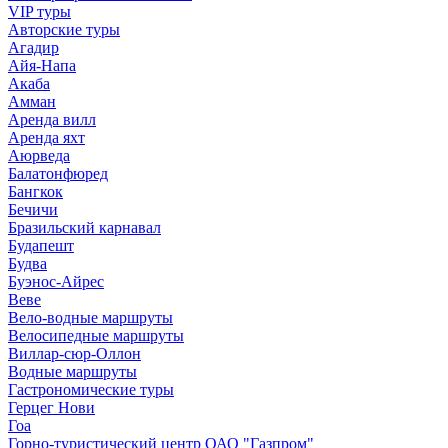
VIP туры
Авторские туры
Агадир
Айя-Напа
Акаба
Амман
Аренда вилл
Аренда яхт
Аюрведа
Балатонфюред
Бангкок
Бечичи
Бразильский карнавал
Будапешт
Будва
Буэнос-Айрес
Веве
Вело-водные маршруты
Велосипедные маршруты
Виллар-сюр-Оллон
Водные маршруты
Гастрономические туры
Герцег Нови
Гоа
Горно-туристический центр ОАО "Газпром"