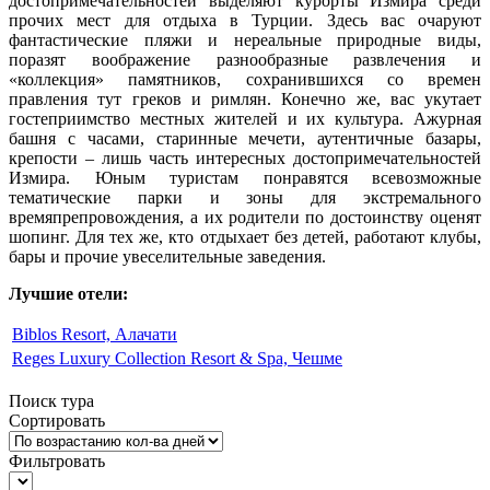
достопримечательностей выделяют курорты Измира среди
прочих мест для отдыха в Турции. Здесь вас очаруют
фантастические пляжи и нереальные природные виды,
поразят воображение разнообразные развлечения и
«коллекция» памятников, сохранившихся со времен
правления тут греков и римлян. Конечно же, вас укутает
гостеприимство местных жителей и их культура. Ажурная
башня с часами, старинные мечети, аутентичные базары,
крепости – лишь часть интересных достопримечательностей
Измира. Юным туристам понравятся всевозможные
тематические парки и зоны для экстремального
времяпрепровождения, а их родители по достоинству оценят
шопинг. Для тех же, кто отдыхает без детей, работают клубы,
бары и прочие увеселительные заведения.
Лучшие отели:
Biblos Resort, Алачати
Reges Luxury Collection Resort & Spa, Чешме
Поиск тура
Сортировать
Фильтровать