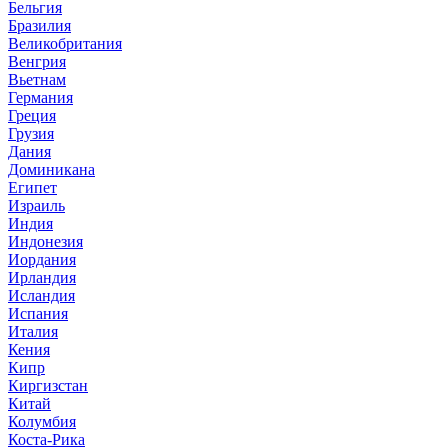
Бельгия
Бразилия
Великобритания
Венгрия
Вьетнам
Германия
Греция
Грузия
Дания
Доминикана
Египет
Израиль
Индия
Индонезия
Иордания
Ирландия
Исландия
Испания
Италия
Кения
Кипр
Киргизстан
Китай
Колумбия
Коста-Рика