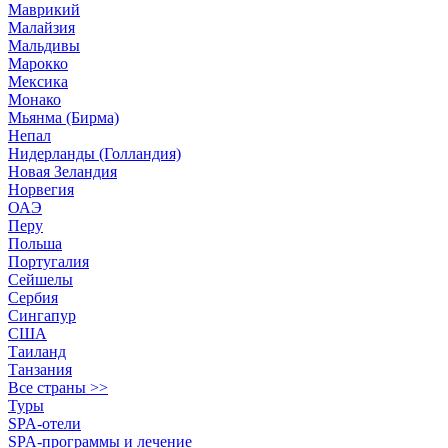
Маврикий
Малайзия
Мальдивы
Марокко
Мексика
Монако
Мьянма (Бирма)
Непал
Нидерланды (Голландия)
Новая Зеландия
Норвегия
ОАЭ
Перу
Польша
Португалия
Сейшелы
Сербия
Сингапур
США
Таиланд
Танзания
Все страны >>
Туры
SPA-отели
SPA-программы и лечение