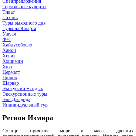
Спецпредложения
Термальные курорты
Тиват
Тихань
Туры выходного дня
Туры на 8 марта
Ушуая
Фес
Хайдусобосло
Ханой
Хевиз
Хошимин
Хюэ
Церматт
Цюрих
Шарвар
Экскурсии + отдых
Экскурсионные туры
Эль-Джадида
Индивидуальный тур
Регион Измира
Солнце, приятное море и масса древних