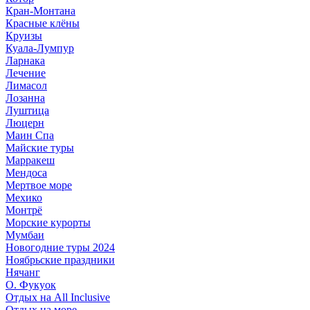
Кран-Монтана
Красные клёны
Круизы
Куала-Лумпур
Ларнака
Лечение
Лимасол
Лозанна
Луштица
Люцерн
Маин Спа
Майские туры
Марракеш
Мендоса
Мертвое море
Мехико
Монтрё
Морские курорты
Мумбаи
Новогодние туры 2024
Ноябрьские праздники
Нячанг
О. Фукуок
Отдых на All Inclusive
Отдых на море