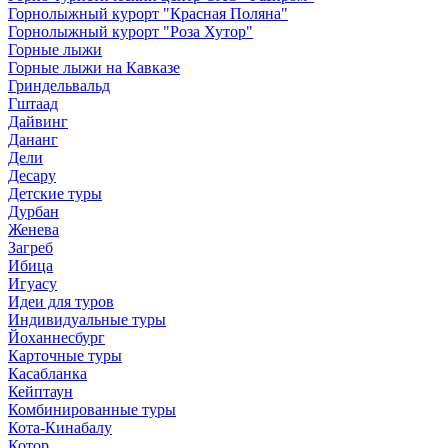
Горнолыжный курорт "Красная Поляна"
Горнолыжный курорт "Роза Хутор"
Горные лыжи
Горные лыжи на Кавказе
Гриндельвальд
Гштаад
Дайвинг
Дананг
Дели
Десару
Детские туры
Дурбан
Женева
Загреб
Ибица
Игуасу
Идеи для туров
Индивидуальные туры
Йоханнесбург
Карточные туры
Касабланка
Кейптаун
Комбинированные туры
Кота-Кинабалу
Котор