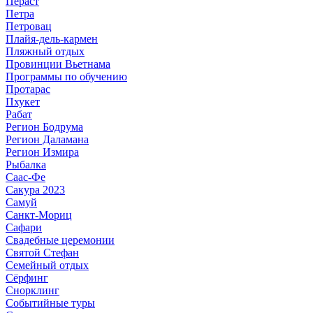
Пераст
Петра
Петровац
Плайя-дель-кармен
Пляжный отдых
Провинции Вьетнама
Программы по обучению
Протарас
Пхукет
Рабат
Регион Бодрума
Регион Даламана
Регион Измира
Рыбалка
Саас-Фе
Сакура 2023
Самуй
Санкт-Мориц
Сафари
Свадебные церемонии
Святой Стефан
Семейный отдых
Сёрфинг
Снорклинг
Событийные туры