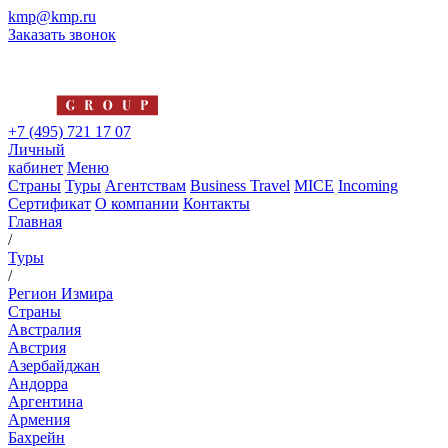
kmp@kmp.ru
Заказать звонок
+7 (495) 721 17 07
Личный
кабинет
Меню
Страны
Туры
Агентствам
Business Travel
MICE
Incoming
Сертификат
О компании
Контакты
Главная
/
Туры
/
Регион Измира
Страны
Австралия
Австрия
Азербайджан
Андорра
Аргентина
Армения
Бахрейн