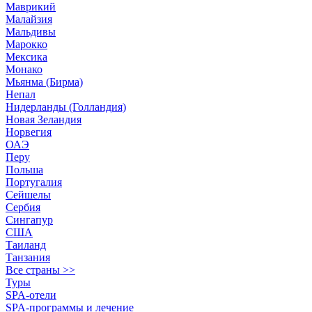
Маврикий
Малайзия
Мальдивы
Марокко
Мексика
Монако
Мьянма (Бирма)
Непал
Нидерланды (Голландия)
Новая Зеландия
Норвегия
ОАЭ
Перу
Польша
Португалия
Сейшелы
Сербия
Сингапур
США
Таиланд
Танзания
Все страны >>
Туры
SPA-отели
SPA-программы и лечение