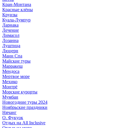
Кран-Монтана
Красные клёны
Круизы
Куала-Лумпур
Ларнака
Лечение
Лимасол
Лозанна
Луштица
Люцерн
Маин Спа
Майские туры
Марракеш
Мендоса
Мертвое море
Мехико
Монтрё
Морские курорты
Мумбаи
Новогодние туры 2024
Ноябрьские праздники
Нячанг
О. Фукуок
Отдых на All Inclusive
Отдых на море