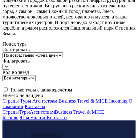
Маленький городок с большой развитой инфраструктурой для
путешественников. Вокруг него раскинулись заснеженные
горы, а сам он - самый южный город планеты. Здесь
множество люксовых отелей, ресторанов и музеев, а также
туристических центров. В порт нередко заходят круизные
корабли, а рядом расположился Национальный парк Огненная
Земля.
Поиск тура
Сортировать
Фильтровать
Кол-во звезд
Только туры с авиаперелётом
Ничего не найдено
Страны
Туры
Агентствам
Business Travel & MICE
Incoming
О
компании
Контакты
Страны
Туры
Агентствам
Business Travel & MICE
Incoming
О компании
Контакты