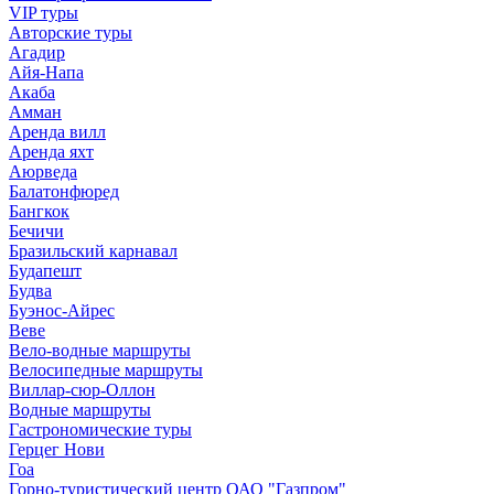
VIP туры
Авторские туры
Агадир
Айя-Напа
Акаба
Амман
Аренда вилл
Аренда яхт
Аюрведа
Балатонфюред
Бангкок
Бечичи
Бразильский карнавал
Будапешт
Будва
Буэнос-Айрес
Веве
Вело-водные маршруты
Велосипедные маршруты
Виллар-сюр-Оллон
Водные маршруты
Гастрономические туры
Герцег Нови
Гоа
Горно-туристический центр ОАО "Газпром"