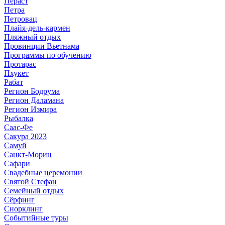
Пераст
Петра
Петровац
Плайя-дель-кармен
Пляжный отдых
Провинции Вьетнама
Программы по обучению
Протарас
Пхукет
Рабат
Регион Бодрума
Регион Даламана
Регион Измира
Рыбалка
Саас-Фе
Сакура 2023
Самуй
Санкт-Мориц
Сафари
Свадебные церемонии
Святой Стефан
Семейный отдых
Сёрфинг
Снорклинг
Событийные туры