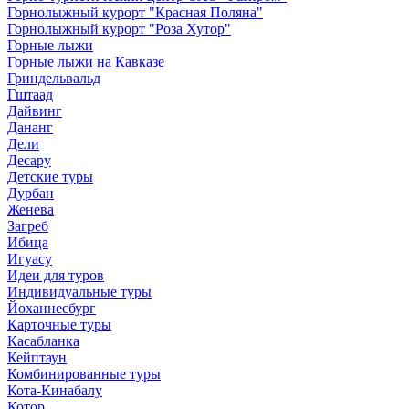
Горнолыжный курорт "Красная Поляна"
Горнолыжный курорт "Роза Хутор"
Горные лыжи
Горные лыжи на Кавказе
Гриндельвальд
Гштаад
Дайвинг
Дананг
Дели
Десару
Детские туры
Дурбан
Женева
Загреб
Ибица
Игуасу
Идеи для туров
Индивидуальные туры
Йоханнесбург
Карточные туры
Касабланка
Кейптаун
Комбинированные туры
Кота-Кинабалу
Котор