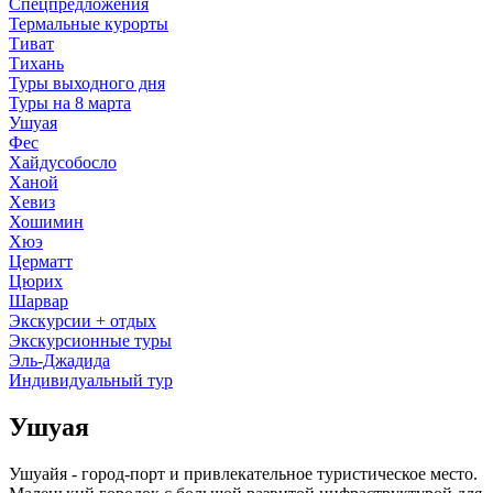
Спецпредложения
Термальные курорты
Тиват
Тихань
Туры выходного дня
Туры на 8 марта
Ушуая
Фес
Хайдусобосло
Ханой
Хевиз
Хошимин
Хюэ
Церматт
Цюрих
Шарвар
Экскурсии + отдых
Экскурсионные туры
Эль-Джадида
Индивидуальный тур
Ушуая
Ушуайя - город-порт и привлекательное туристическое место.