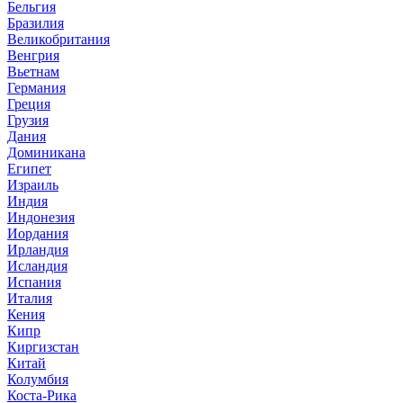
Бельгия
Бразилия
Великобритания
Венгрия
Вьетнам
Германия
Греция
Грузия
Дания
Доминикана
Египет
Израиль
Индия
Индонезия
Иордания
Ирландия
Исландия
Испания
Италия
Кения
Кипр
Киргизстан
Китай
Колумбия
Коста-Рика