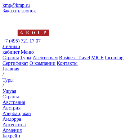
kmp@kmp.ru
Заказать звонок
+7 (495) 721 17 07
Личный
кабинет
Меню
Страны
Туры
Агентствам
Business Travel
MICE
Incoming
Сертификат
О компании
Контакты
Главная
/
Туры
/
Ушуая
Страны
Австралия
Австрия
Азербайджан
Андорра
Аргентина
Армения
Бахрейн