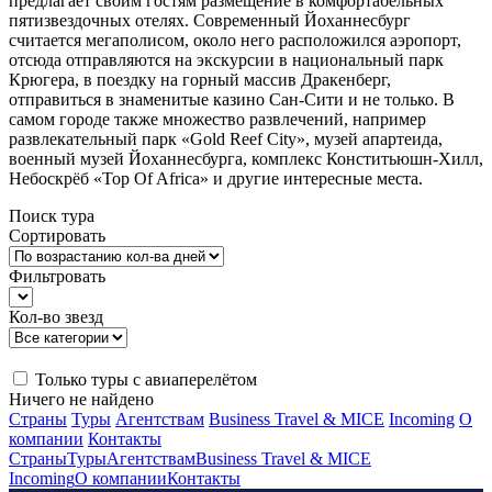
предлагает своим гостям размещение в комфортабельных
пятизвездочных отелях. Современный Йоханнесбург
считается мегаполисом, около него расположился аэропорт,
отсюда отправляются на экскурсии в национальный парк
Крюгера, в поездку на горный массив Дракенберг,
отправиться в знаменитые казино Сан-Сити и не только. В
самом городе также множество развлечений, например
развлекательный парк «Gold Reef City», музей апартеида,
военный музей Йоханнесбурга, комплекс Конститьюшн-Хилл,
Небоскрёб «Top Of Africa» и другие интересные места.
Поиск тура
Сортировать
Фильтровать
Кол-во звезд
Только туры с авиаперелётом
Ничего не найдено
Страны
Туры
Агентствам
Business Travel & MICE
Incoming
О
компании
Контакты
Страны
Туры
Агентствам
Business Travel & MICE
Incoming
О компании
Контакты