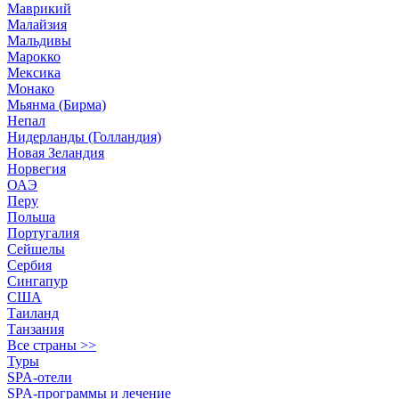
Маврикий
Малайзия
Мальдивы
Марокко
Мексика
Монако
Мьянма (Бирма)
Непал
Нидерланды (Голландия)
Новая Зеландия
Норвегия
ОАЭ
Перу
Польша
Португалия
Сейшелы
Сербия
Сингапур
США
Таиланд
Танзания
Все страны >>
Туры
SPA-отели
SPA-программы и лечение