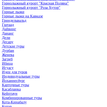
Горнолыжный курорт "Красная Поляна"
Горнолыжный курорт "Роза Хутор"
Горные лыжи
Горные лыжи на Кавказе
Гриндельвальд
Гштаад
Дайвинг
Дананг
Дели
Десару
Детские туры
Дурбан
Женева
Загреб
Ибица
Игуасу
Идеи для туров
Индивидуальные туры
Йоханнесбург
Карточные туры
Касабланка
Кейптаун
Комбинированные туры
Кота-Кинабалу
Котор