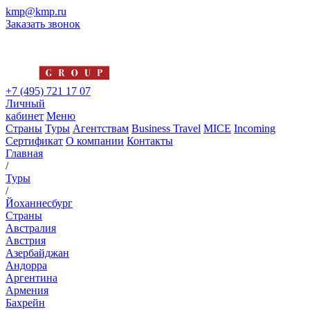
kmp@kmp.ru
Заказать звонок
+7 (495) 721 17 07
Личный
кабинет
Меню
Страны
Туры
Агентствам
Business Travel
MICE
Incoming
Сертификат
О компании
Контакты
Главная
/
Туры
/
Йоханнесбург
Страны
Австралия
Австрия
Азербайджан
Андорра
Аргентина
Армения
Бахрейн