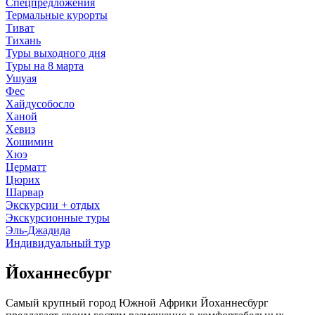
Спецпредложения
Термальные курорты
Тиват
Тихань
Туры выходного дня
Туры на 8 марта
Ушуая
Фес
Хайдусобосло
Ханой
Хевиз
Хошимин
Хюэ
Церматт
Цюрих
Шарвар
Экскурсии + отдых
Экскурсионные туры
Эль-Джадида
Индивидуальный тур
Йоханнесбург
Самый крупный город Южной Африки Йоханнесбург