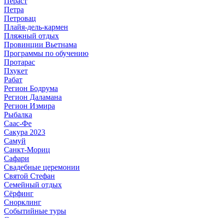
Пераст
Петра
Петровац
Плайя-дель-кармен
Пляжный отдых
Провинции Вьетнама
Программы по обучению
Протарас
Пхукет
Рабат
Регион Бодрума
Регион Даламана
Регион Измира
Рыбалка
Саас-Фе
Сакура 2023
Самуй
Санкт-Мориц
Сафари
Свадебные церемонии
Святой Стефан
Семейный отдых
Сёрфинг
Снорклинг
Событийные туры