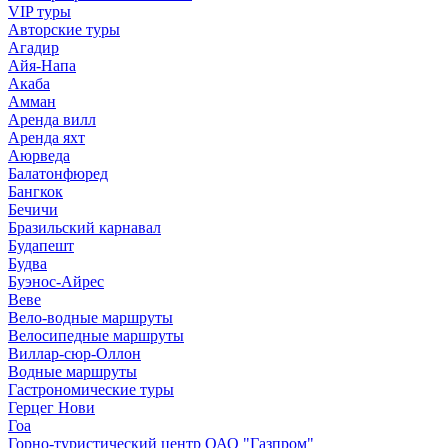
VIP туры
Авторские туры
Агадир
Айя-Напа
Акаба
Амман
Аренда вилл
Аренда яхт
Аюрведа
Балатонфюред
Бангкок
Бечичи
Бразильский карнавал
Будапешт
Будва
Буэнос-Айрес
Веве
Вело-водные маршруты
Велосипедные маршруты
Виллар-сюр-Оллон
Водные маршруты
Гастрономические туры
Герцег Нови
Гоа
Горно-туристический центр ОАО "Газпром"