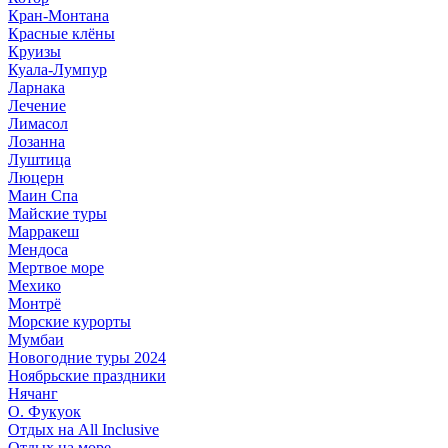
Кран-Монтана
Красные клёны
Круизы
Куала-Лумпур
Ларнака
Лечение
Лимасол
Лозанна
Луштица
Люцерн
Маин Спа
Майские туры
Марракеш
Мендоса
Мертвое море
Мехико
Монтрё
Морские курорты
Мумбаи
Новогодние туры 2024
Ноябрьские праздники
Нячанг
О. Фукуок
Отдых на All Inclusive
Отдых на море