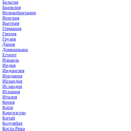
Бельгия
Бразилия
Великобритания
Венгрия
Вьетнам
Германия
Греция
Грузия
Дания
Доминикана
Египет
Израиль
Индия
Индонезия
Иордания
Ирландия
Исландия
Испания
Италия
Кения
Кипр
Киргизстан
Китай
Колумбия
Коста-Рика