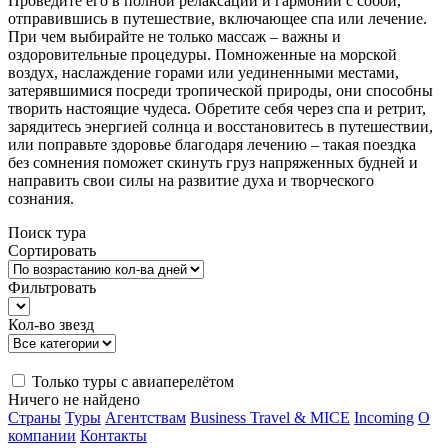
Проведите его в полной релаксации и гармонии с собой,
отправившись в путешествие, включающее спа или лечение.
При чем выбирайте не только массаж – важны и
оздоровительные процедуры. Помноженные на морской
воздух, наслаждение горами или уединенными местами,
затерявшимися посреди тропической природы, они способны
творить настоящие чудеса. Обретите себя через спа и ретрит,
зарядитесь энергией солнца и восстановитесь в путешествии,
или поправьте здоровье благодаря лечению – такая поездка
без сомнения поможет скинуть груз напряженных будней и
направить свои силы на развитие духа и творческого
сознания.
Поиск тура
Сортировать
Фильтровать
Кол-во звезд
Только туры с авиаперелётом
Ничего не найдено
Страны
Туры
Агентствам
Business Travel & MICE
Incoming
О
компании
Контакты