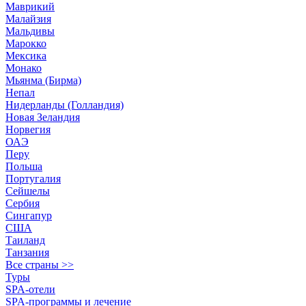
Маврикий
Малайзия
Мальдивы
Марокко
Мексика
Монако
Мьянма (Бирма)
Непал
Нидерланды (Голландия)
Новая Зеландия
Норвегия
ОАЭ
Перу
Польша
Португалия
Сейшелы
Сербия
Сингапур
США
Таиланд
Танзания
Все страны >>
Туры
SPA-отели
SPA-программы и лечение