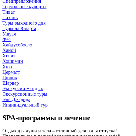
Спецпредложения
Термальные курорты
Тиват
Тихань
Туры выходного дня
Туры на 8 марта
Ушуая
Фес
Хайдусобосло
Ханой
Хевиз
Хошимин
Хюэ
Церматт
Цюрих
Шарвар
Экскурсии + отдых
Экскурсионные туры
Эль-Джадида
Индивидуальный тур
SPA-программы и лечение
Отдых для души и тела – отличный девиз для отпуска!