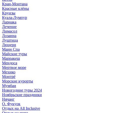
Кран-Монтана
Красные клёны
Круизы
Куала-Лумпур
Ларнака
Лечение
Лимасол
Лозанна
Луштица
Люцерн
Маин Спа
Майские туры
Марракеш
Мендоса
Мертвое море
Мехико
Монтрё
Морские курорты
Мумбаи
Новогодние туры 2024
Ноябрьские праздники
Нячанг
О. Фукуок
Отдых на All Inclusive
Отдых на море