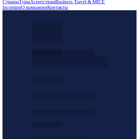
Страны
Туры
Агентствам
Business Travel & MICE
Incoming
О компании
Контакты