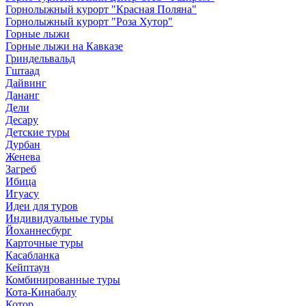
Горнолыжный курорт "Красная Поляна"
Горнолыжный курорт "Роза Хутор"
Горные лыжи
Горные лыжи на Кавказе
Гриндельвальд
Гштаад
Дайвинг
Дананг
Дели
Десару
Детские туры
Дурбан
Женева
Загреб
Ибица
Игуасу
Идеи для туров
Индивидуальные туры
Йоханнесбург
Карточные туры
Касабланка
Кейптаун
Комбинированные туры
Кота-Кинабалу
Котор