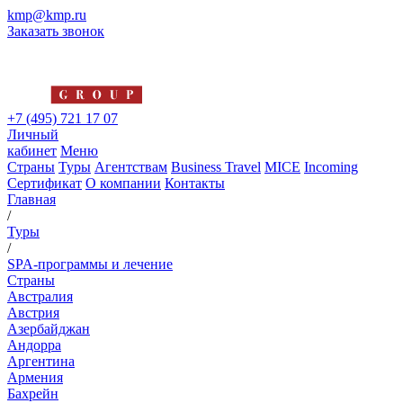
kmp@kmp.ru
Заказать звонок
+7 (495) 721 17 07
Личный
кабинет
Меню
Страны
Туры
Агентствам
Business Travel
MICE
Incoming
Сертификат
О компании
Контакты
Главная
/
Туры
/
SPA-программы и лечение
Страны
Австралия
Австрия
Азербайджан
Андорра
Аргентина
Армения
Бахрейн