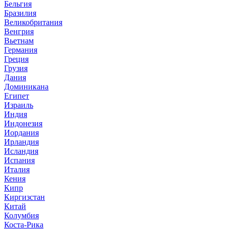
Бельгия
Бразилия
Великобритания
Венгрия
Вьетнам
Германия
Греция
Грузия
Дания
Доминикана
Египет
Израиль
Индия
Индонезия
Иордания
Ирландия
Исландия
Испания
Италия
Кения
Кипр
Киргизстан
Китай
Колумбия
Коста-Рика