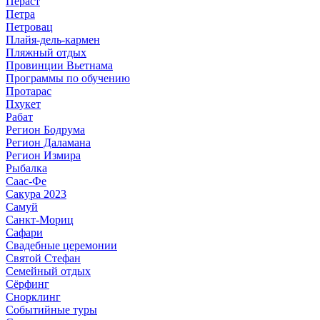
Пераст
Петра
Петровац
Плайя-дель-кармен
Пляжный отдых
Провинции Вьетнама
Программы по обучению
Протарас
Пхукет
Рабат
Регион Бодрума
Регион Даламана
Регион Измира
Рыбалка
Саас-Фе
Сакура 2023
Самуй
Санкт-Мориц
Сафари
Свадебные церемонии
Святой Стефан
Семейный отдых
Сёрфинг
Снорклинг
Событийные туры