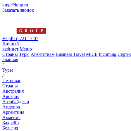
kmp@kmp.ru
Заказать звонок
+7 (495) 721 17 07
Личный
кабинет
Меню
Страны
Туры
Агентствам
Business Travel
MICE
Incoming
Серти
Главная
/
Туры
/
Петровац
Страны
Австралия
Австрия
Азербайджан
Андорра
Аргентина
Армения
Бахрейн
Бельгия