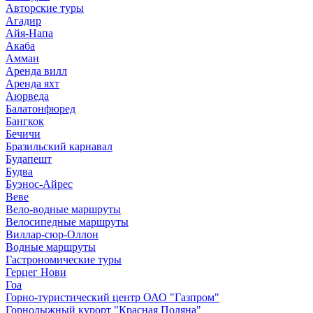
Авторские туры
Агадир
Айя-Напа
Акаба
Амман
Аренда вилл
Аренда яхт
Аюрведа
Балатонфюред
Бангкок
Бечичи
Бразильский карнавал
Будапешт
Будва
Буэнос-Айрес
Веве
Вело-водные маршруты
Велосипедные маршруты
Виллар-сюр-Оллон
Водные маршруты
Гастрономические туры
Герцег Нови
Гоа
Горно-туристический центр ОАО "Газпром"
Горнолыжный курорт "Красная Поляна"