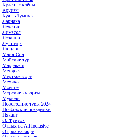
Красные клёны
Круизы
Куала-Лумпур
Ларнака
Лечение
Лимасол
Лозанна
Луштица
Люцерн
Маин Спа
Майские туры
Марракеш
Мендоса
Мертвое море
Мехико
Монтрё
Морские курорты
Мумбаи
Новогодние туры 2024
Ноябрьские праздники
Нячанг
О. Фукуок
Отдых на All Inclusive
Отдых на море
Отдых на озерах