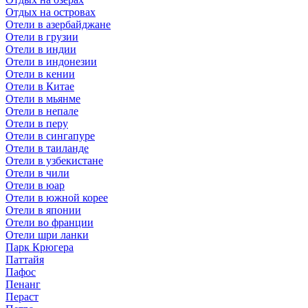
Отдых на островах
Отели в азербайджане
Отели в грузии
Отели в индии
Отели в индонезии
Отели в кении
Отели в Китае
Отели в мьянме
Отели в непале
Отели в перу
Отели в сингапуре
Отели в таиланде
Отели в узбекистане
Отели в чили
Отели в юар
Отели в южной корее
Отели в японии
Отели во франции
Отели шри ланки
Парк Крюгера
Паттайя
Пафос
Пенанг
Пераст