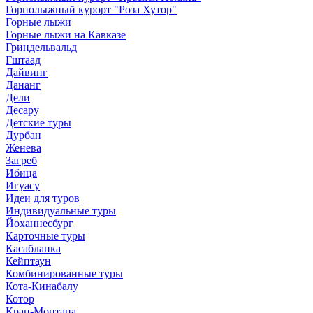
Горнолыжный курорт "Роза Хутор"
Горные лыжи
Горные лыжи на Кавказе
Гриндельвальд
Гштаад
Дайвинг
Дананг
Дели
Десару
Детские туры
Дурбан
Женева
Загреб
Ибица
Игуасу
Идеи для туров
Индивидуальные туры
Йоханнесбург
Карточные туры
Касабланка
Кейптаун
Комбинированные туры
Кота-Кинабалу
Котор
Кран-Монтана