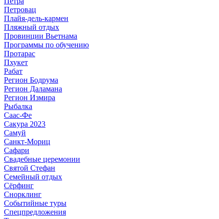
Петра
Петровац
Плайя-дель-кармен
Пляжный отдых
Провинции Вьетнама
Программы по обучению
Протарас
Пхукет
Рабат
Регион Бодрума
Регион Даламана
Регион Измира
Рыбалка
Саас-Фе
Сакура 2023
Самуй
Санкт-Мориц
Сафари
Свадебные церемонии
Святой Стефан
Семейный отдых
Сёрфинг
Снорклинг
Событийные туры
Спецпредложения