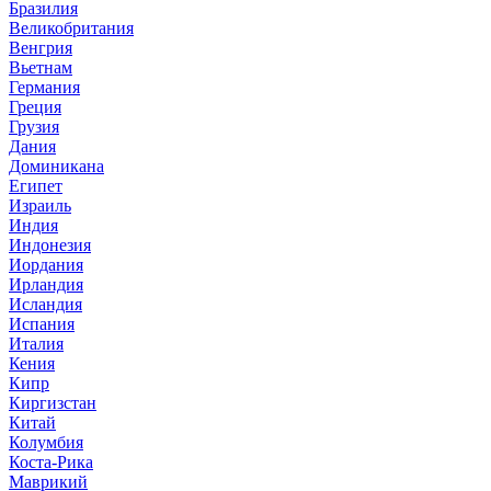
Бразилия
Великобритания
Венгрия
Вьетнам
Германия
Греция
Грузия
Дания
Доминикана
Египет
Израиль
Индия
Индонезия
Иордания
Ирландия
Исландия
Испания
Италия
Кения
Кипр
Киргизстан
Китай
Колумбия
Коста-Рика
Маврикий