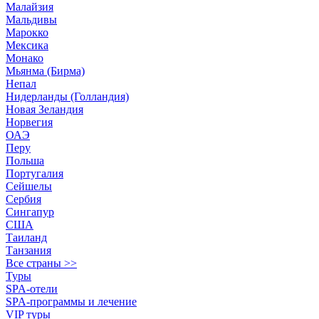
Малайзия
Мальдивы
Марокко
Мексика
Монако
Мьянма (Бирма)
Непал
Нидерланды (Голландия)
Новая Зеландия
Норвегия
ОАЭ
Перу
Польша
Португалия
Сейшелы
Сербия
Сингапур
США
Таиланд
Танзания
Все страны >>
Туры
SPA-отели
SPA-программы и лечение
VIP туры