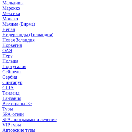
Мальдивы
Марокко
Мексика
Монако
Мьянма (Бирма)
Непал
Нидерланды (Голландия)
Новая Зеландия
Норвегия
ОАЭ
Перу
Польша
Португалия
Сейшелы
Сербия
Сингапур
США
Таиланд
Танзания
Все страны >>
Туры
SPA-отели
SPA-программы и лечение
VIP туры
Авторские туры