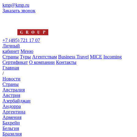
kmp@kmp.ru
Заказать звонок
+7 (495) 721 17 07
Личный
кабинет
Меню
Страны
Туры
Агентствам
Business Travel
MICE
Incoming
Сертификат
О компании
Контакты
Главная
/
Новости
Страны
Австралия
Австрия
Азербайджан
Андорра
Аргентина
Армения
Бахрейн
Бельгия
Бразилия